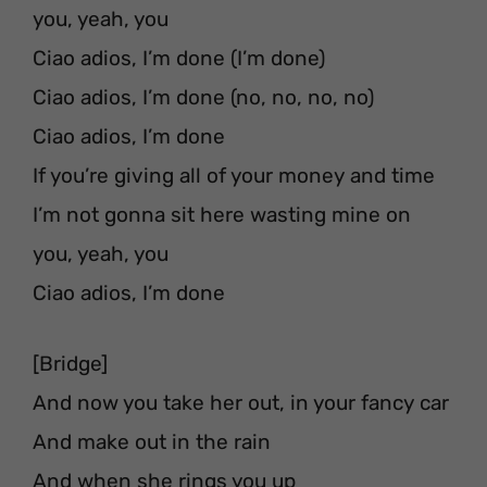
you, yeah, you
Ciao adios, I’m done (I’m done)
Ciao adios, I’m done (no, no, no, no)
Ciao adios, I’m done
If you’re giving all of your money and time
I’m not gonna sit here wasting mine on
you, yeah, you
Ciao adios, I’m done
[Bridge]
And now you take her out, in your fancy car
And make out in the rain
And when she rings you up