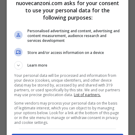
nuovecanzoni.com asks for your consent
E quando ti telefona
to use your personal data for the
following purposes:
Sa dove ti trovi
Ma so che al contrario
Personalised advertising and content, advertising and
content measurement, audience research and
services development
Ora canta con te, quando suoni la chitarra
Costruirsi ricordi nuovi di zecca
Store and/or access information on a device
Spero che la tratti meglio di come tu hai
Learn more
trattato me
Your personal data will be processed and information from
your device (cookies, unique identifiers, and other device
data) may be stored by, accessed by and shared with 319
partners, or used specifically by this site. We and our partners
[Ritornello + conclusione]
may use precise geolocation data.
List of partners.
Some vendors may process your personal data on the basis
Ti ho beccato, si a te
of legitimate interest, which you can object to by managing
your options below. Look for a link at the bottom of this page
Non sono la tua numero uno
or in the site menu to manage or withdraw consent in privacy
and cookie settings.
Ti ho visto, con lei