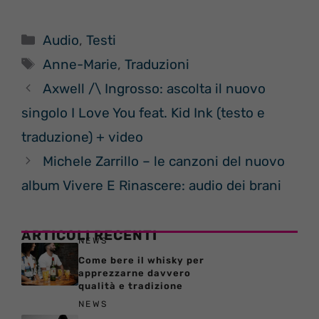
Categorie
Audio
,
Testi
Tag
Anne-Marie
,
Traduzioni
Axwell /\ Ingrosso: ascolta il nuovo
singolo I Love You feat. Kid Ink (testo e
traduzione) + video
Michele Zarrillo – le canzoni del nuovo
album Vivere E Rinascere: audio dei brani
ARTICOLI RECENTI
NEWS
Come bere il whisky per
apprezzarne davvero
qualità e tradizione
NEWS