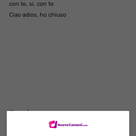
con te, si, con te
Ciao adios, ho chiuso
[Ponte]
E ora la porti fuori con la tua bella macchina
E vi baciate sotto la pioggia