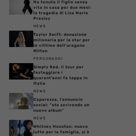
Ha tenuto il figlio senza
vita in casa per due mesi:
la tragedia di Lisa Marie
Presley
NEWS
Taylor Swift: donazione
milionaria per la star per
le vittime dell’uragano
Milton
PERSONAGGI
Simply Red, il tour per
festeggiare i
quarant’anni fa tappa in
Italia
NEWS
Caparezza, l’annuncio
social: “sto scrivendo un
nuovo album”
NEWS
Whitney Houston: nuovo
lutto per la famiglia, si è