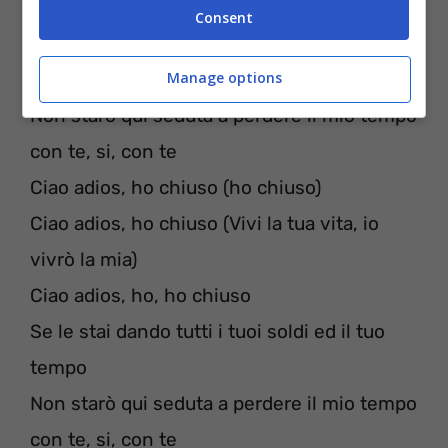
Baciarti e divertirti
Consent
Se le stai dando tutti i tuoi soldi ed il tuo
tempo
Manage options
Non starò qui seduta a perdere il mio tempo
con te, si, con te
Ciao adios, ho chiuso (ho chiuso)
Ciao adios, ho chiuso (Vivi la tua vita, io
vivrò la mia)
Ciao adios, ho, ho chiuso
Se le stai dando tutti i tuoi soldi ed il tuo
tempo
Non starò qui seduta a perdere il mio tempo
con te, si, con te