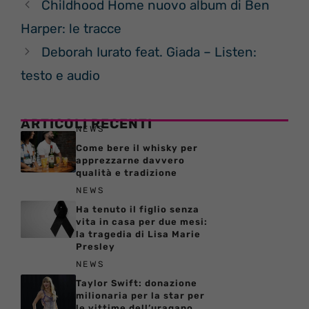
Childhood Home nuovo album di Ben
Harper: le tracce
Deborah Iurato feat. Giada – Listen:
testo e audio
ARTICOLI RECENTI
NEWS
Come bere il whisky per
apprezzarne davvero
qualità e tradizione
NEWS
Ha tenuto il figlio senza
vita in casa per due mesi:
la tragedia di Lisa Marie
Presley
NEWS
Taylor Swift: donazione
milionaria per la star per
le vittime dell’uragano