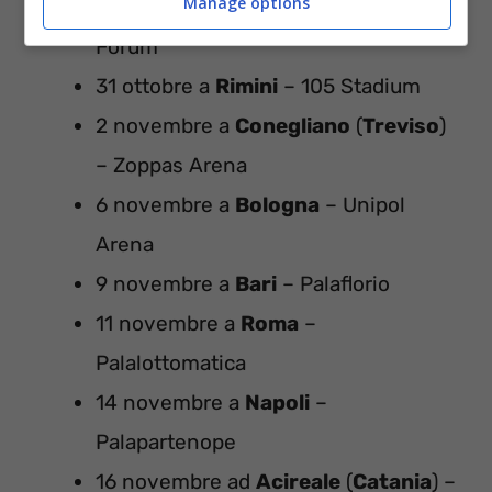
Manage options
28 ottobre a
Milano
– Mediolanum
Forum
31 ottobre a
Rimini
– 105 Stadium
2 novembre a
Conegliano
(
Treviso
)
– Zoppas Arena
6 novembre a
Bologna
– Unipol
Arena
9 novembre a
Bari
– Palaflo
rio
11 novembre a
Roma
–
Palalottomatica
14 novembre a
Napoli
–
Palapartenope
16 novembre ad
Acireale
(
Catania
) –