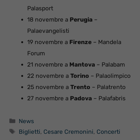
Palasport
18 novembre a
Perugia
–
Palaevangelisti
19 novembre a
Firenze
– Mandela
Forum
21 novembre a
Mantova
– Palabam
22 novembre a
Torino
– Palaolimpico
25 novembre a
Trento
– Palatrento
27 novembre a
Padova
– Palafabris
Categorie
News
Tag
Biglietti
,
Cesare Cremonini
,
Concerti