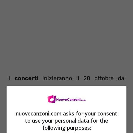
I
concerti
inizieranno il 28 ottobre da
Milano, per concludersi il 27 novembre a
Padova. Di seguito potete leggere tutte le
date
, prima però vi informiamo che i
nuovecanzoni.com asks for your consent
to use your personal data for the
biglietti
sono reperibili nel solito circuito
following purposes:
TicketOne. La prevendita dei tagliandi