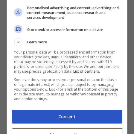
Personalised advertising and content, advertising and
d’ingresso inizierà alle ore 10 di martedì 6
content measurement, audience research and
services development
maggio.
Store and/or access information on a device
Learn more
Your personal data will be processed and information from
your device (cookies, unique identifiers, and other device
data) may be stored by, accessed by and shared with 319
partners, or used specifically by this site. We and our partners
may use precise geolocation data.
List of partners.
Some vendors may process your personal data on the basis
of legitimate interest, which you can object to by managing
your options below. Look for a link at the bottom of this page
or in the site menu to manage or withdraw consent in privacy
and cookie settings.
Consent
Cesare Cremonini Tour 2014 – Date Concerti