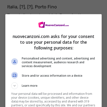
Italia, [?], [?], Porto Fino
Tarantella, Lamborghini, Ferrari o the
Martini
Tu vuoi fa’ l’americano, but you’re living in
nuovecanzoni.com asks for your consent
Milano
to use your personal data for the
following purposes:
Pizza, [?], maccheroni, Sophia Loren, That’s
Amore.
Personalised advertising and content, advertising and
content measurement, audience research and
services development
Store and/or access information on a device
Learn more
Your personal data will be processed and information from
your device (cookies, unique identifiers, and other device
data) may be stored by, accessed by and shared with 319
partners, or used specifically by this site. We and our partners