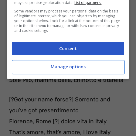
may use precise geolocation data.
List of partners.
Some vendors may process your personal data on the basis
of legitimate interest, which you can object to by managing
your options below. Look for a link at the bottom of this page
or in the site menu to manage or withdraw consent in privacy
and cookie settings.
Nanana, nanana, nanananananana
Nanana, nanana, nanananananana
Consent
Good morning Al Pacino, Armani e
Manage options
Valentino
Sole Mio, mamma bella, chinotto e titarella
[?Got your name forse?] Sorrento and
you’ve got presentimento
Florence, Rome [?] dolce vita in Italy
That’s amore, that’s amore, I love Italy