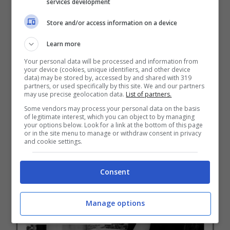
services development
Store and/or access information on a device
Learn more
Your personal data will be processed and information from
Appena dopo l’immagine della copertina
your device (cookies, unique identifiers, and other device
data) may be stored by, accessed by and shared with 319
partners, or used specifically by this site. We and our partners
frontale dell’album, potete leggere i titoli
may use precise geolocation data.
List of partners.
delle dieci canzoni che lo compongono.
Some vendors may process your personal data on the basis
of legitimate interest, which you can object to by managing
your options below. Look for a link at the bottom of this page
or in the site menu to manage or withdraw consent in privacy
and cookie settings.
Consent
Manage options