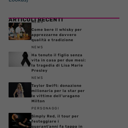
ARTICOLI RECENTI
NEWS
Come bere il whisky per
apprezzarne davvero
qualità e tradizione
NEWS
Ha tenuto il figlio senza
vita in casa per due mesi:
la tragedia di Lisa Marie
Presley
NEWS
Taylor Swift: donazione
milionaria per la star per
le vittime dell’uragano
Milton
PERSONAGGI
Simply Red, il tour per
festeggiare i
quarant’anni fa tappa in