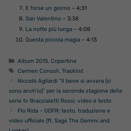
E forse un giorno
– 4:31
San Valentino
– 3:38
La notte più lunga
– 4:08
Questa piccola magia
– 4:13
Categorie
Album 2015
,
Copertine
Tag
Carmen Consoli
,
Tracklist
Niccolò Agliardi “Il bene si avvera (ci
sono anch’io)” per la seconda stagione della
serie tv Braccialetti Rossi: video e testo
Flo Rida – GDFR: testo, traduzione e
video ufficiale (ft. Sage The Gemini and
Lookas)