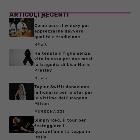
ARTICOLI RECENTI
NEWS
Come bere il whisky per
apprezzarne davvero
qualità e tradizione
NEWS
Ha tenuto il figlio senza
vita in casa per due mesi:
la tragedia di Lisa Marie
Presley
NEWS
Taylor Swift: donazione
milionaria per la star per
le vittime dell’uragano
Milton
PERSONAGGI
Simply Red, il tour per
festeggiare i
quarant’anni fa tappa in
Italia