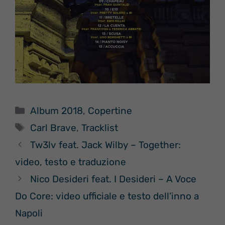
Categorie
Album 2018
,
Copertine
Tag
Carl Brave
,
Tracklist
Tw3lv feat. Jack Wilby – Together:
video, testo e traduzione
Nico Desideri feat. I Desideri – A Voce
Do Core: video ufficiale e testo dell’inno a
Napoli