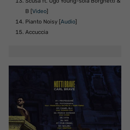
Scusa ft. Ugo Young-sola Borghetti &
B [
Video
]
Pianto Noisy [
Audio
]
Accuccia