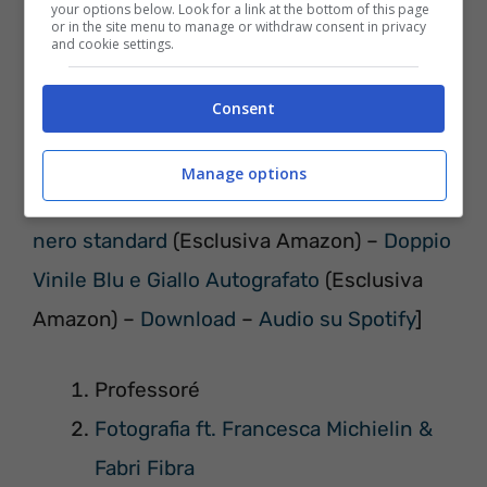
your options below. Look for a link at the bottom of this page
or in the site menu to manage or withdraw consent in privacy
and cookie settings.
Consent
Manage options
[
Audio CD
–
CD Autografato
–
Doppio Vinile
nero standard
(Esclusiva Amazon) –
Doppio
Vinile Blu e Giallo Autografato
(Esclusiva
Amazon) –
Download
–
Audio su Spotify
]
Professoré
Fotografia ft. Francesca Michielin &
Fabri Fibra