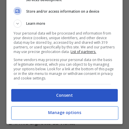
poi tiro la corda e attacco prima che mi
Store and/or access information on a device
morda.
Learn more
Ma a parte qualche sfogo violento
Your personal data will be processed and information from
your device (cookies, unique identifiers, and other device
e che non dormo da due notti fa,
data) may be stored by, accessed by and shared with 319
partners, or used specifically by this site. We and our partners
may use precise geolocation data.
List of partners.
deciderò quando verrà il mio momento,
Some vendors may process your personal data on the basis
se andare via o stare qua.
of legitimate interest, which you can object to by managing
your options below. Look for a link at the bottom of this page
E devo essere più forte del tempo
or in the site menu to manage or withdraw consent in privacy
and cookie settings.
che sbatte sempre in faccia la realtà,
è che do peso a tutto quello che sento,
Consent
errore mio, non ho l’età.
Manage options
E’ il mio biglietto da visita,