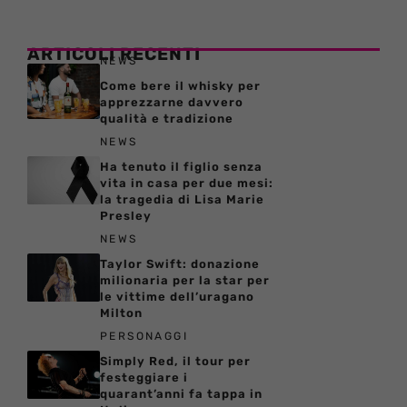
ARTICOLI RECENTI
NEWS
Come bere il whisky per
apprezzarne davvero
qualità e tradizione
NEWS
Ha tenuto il figlio senza
vita in casa per due mesi:
la tragedia di Lisa Marie
Presley
NEWS
Taylor Swift: donazione
milionaria per la star per
le vittime dell’uragano
Milton
PERSONAGGI
Simply Red, il tour per
festeggiare i
quarant’anni fa tappa in