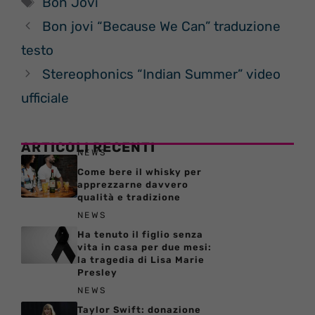
Bon Jovi
Bon jovi “Because We Can” traduzione
testo
Stereophonics “Indian Summer” video
ufficiale
ARTICOLI RECENTI
NEWS
Come bere il whisky per
apprezzarne davvero
qualità e tradizione
NEWS
Ha tenuto il figlio senza
vita in casa per due mesi:
la tragedia di Lisa Marie
Presley
NEWS
Taylor Swift: donazione