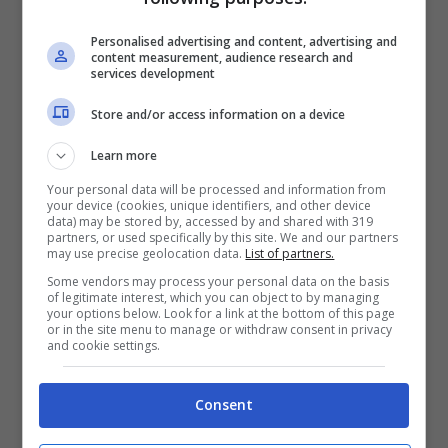
Personalised advertising and content, advertising and
content measurement, audience research and
services development
Store and/or access information on a device
Learn more
Your personal data will be processed and information from
your device (cookies, unique identifiers, and other device
data) may be stored by, accessed by and shared with 319
partners, or used specifically by this site. We and our partners
may use precise geolocation data.
List of partners.
Some vendors may process your personal data on the basis
Tracklist What About Now – Bon Jovi
of legitimate interest, which you can object to by managing
your options below. Look for a link at the bottom of this page
or in the site menu to manage or withdraw consent in privacy
and cookie settings.
“Because We Can”
testo e traduzione
–
Video ufficiale
Consent
“I’m With You”