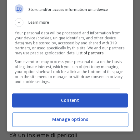
Store and/or access information on a device
Learn more
Your personal data will be processed and information from
your device (cookies, unique identifiers, and other device
data) may be stored by, accessed by and shared with 319
partners, or used specifically by this site. We and our partners
may use precise geolocation data.
List of partners.
Some vendors may process your personal data on the basis
of legitimate interest, which you can object to by managing
your options below. Look for a link at the bottom of this page
or in the site menu to manage or withdraw consent in privacy
and cookie settings.
Amore no, no, no
Consent
amore mio non posso perderti
ho chiesto ancora scusa al tuo Dio
Manage options
che non sarà mai il mio
c’è un insieme di pericoli