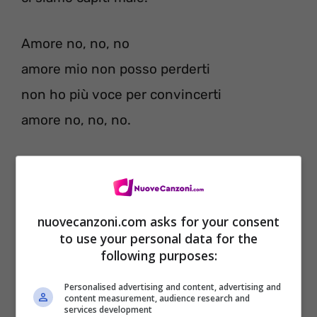
Amore no, no, no
amore mio non posso perderti
non ho più voce per convincerti
amore no, no, no.
Ci siamo capiti male
ma abbiamo cominciato bene
ci siamo capiti male
nuovecanzoni.com asks for your consent
to use your personal data for the
è stato un canto di sirene
following purposes:
ero distratto e senza vele
Personalised advertising and content, advertising and
ci siamo capiti male
content measurement, audience research and
services development