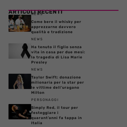
ARTICOLI RECENTI
NEWS
Come bere il whisky per
apprezzarne davvero
qualità e tradizione
NEWS
Ha tenuto il figlio senza
vita in casa per due mesi:
la tragedia di Lisa Marie
Presley
NEWS
Taylor Swift: donazione
milionaria per la star per
le vittime dell’uragano
Milton
PERSONAGGI
Simply Red, il tour per
festeggiare i
quarant’anni fa tappa in
Italia