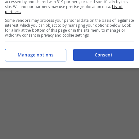
accessed by and shared with 319 partners, or used specifically by this
site. We and our partners may use precise geolocation data.
List of
partners.
Some vendors may process your personal data on the basis of legitimate
interest, which you can object to by managing your options below. Look
for a link at the bottom of this page or in the site menu to manage or
withdraw consent in privacy and cookie settings.
Manage options
Consent