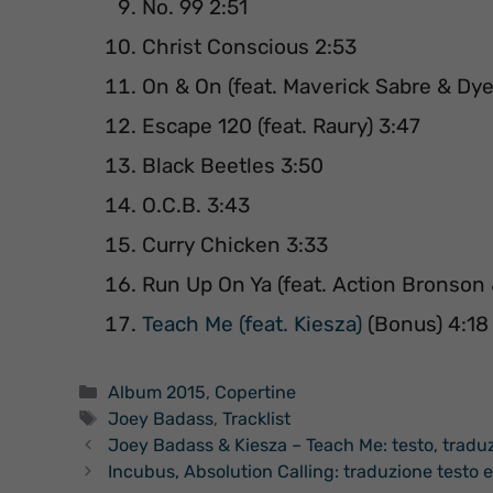
No. 99 2:51
Christ Conscious 2:53
On & On (feat. Maverick Sabre & D
Escape 120 (feat. Raury) 3:47
Black Beetles 3:50
O.C.B. 3:43
Curry Chicken 3:33
Run Up On Ya (feat. Action Bronson 
Teach Me (feat. Kiesza)
(Bonus) 4:18
Categorie
Album 2015
,
Copertine
Tag
Joey Badass
,
Tracklist
Joey Badass & Kiesza – Teach Me: testo, traduz
Incubus, Absolution Calling: traduzione testo e 