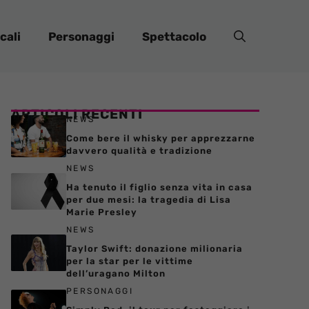
cali
Personaggi
Spettacolo
ARTICOLI RECENTI
NEWS
Come bere il whisky per apprezzarne
davvero qualità e tradizione
NEWS
Ha tenuto il figlio senza vita in casa
per due mesi: la tragedia di Lisa
Marie Presley
NEWS
Taylor Swift: donazione milionaria
per la star per le vittime
dell’uragano Milton
PERSONAGGI