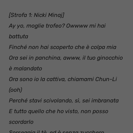
[Strofa 1: Nicki Minaj]
Ay yo, moglie trofeo? Owwww mi hai
battuta
Finché non hai scoperto che è colpa mia
Ora sei in panchina, awww, il tuo ginocchio
è malandato
Ora sono io la cattiva, chiamami Chun-Li
(ooh)
Perché stavi scivolando, sì, sei imbranata
E tutto quello che ho visto, non posso
scordarlo
Sorseggia il tè, ed è senza zucchero