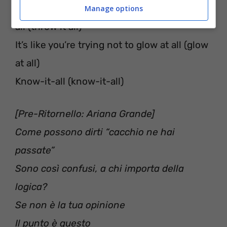
As if it was shade, you would just throw it
Manage options
all (throw it all)
It’s like you’re trying not to glow at all (glow
at all)
Know-it-all (know-it-all)
[Pre-Ritornello: Ariana Grande]
Come possono dirti “cacchio ne hai
passate”
Sono così confusi, a chi importa della
logica?
Se non è la tua opinione
Il punto è questo