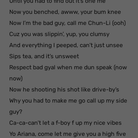
Until you had to find out it’s one me
Now you benched, awww, your bum knee
Now I’m the bad guy, call me Chun-Li (ooh)
Cuz you was slippin’, yup, you clumsy
And everything I peeped, can’t just unsee
Sips tea, and it’s unsweet
Respect bad gyal when me dun speak (now
now)
Now he shooting his shot like drive-by’s
Why you had to make me go call up my side
guy?
Ca-ca-can’t let a f-boy f up my nice vibes
Yo Ariana, come let me give you a high five