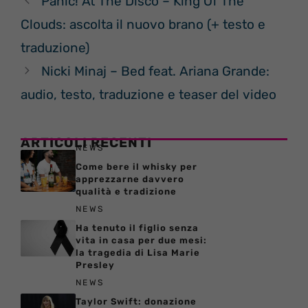
Panic! At The Disco – King Of The
Clouds: ascolta il nuovo brano (+ testo e
traduzione)
Nicki Minaj – Bed feat. Ariana Grande:
audio, testo, traduzione e teaser del video
ARTICOLI RECENTI
NEWS
Come bere il whisky per
apprezzarne davvero
qualità e tradizione
NEWS
Ha tenuto il figlio senza
vita in casa per due mesi:
la tragedia di Lisa Marie
Presley
NEWS
Taylor Swift: donazione