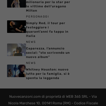
milionaria per la star per
le vittime dell’uragano
Milton
PERSONAGGI
Simply Red, il tour per
festeggiare i
quarant’anni fa tappa in
Italia
NEWS
Caparezza, l’annuncio
social: “sto scrivendo un
nuovo album”
NEWS
Whitney Houston: nuovo
lutto per la famiglia, si è
spenta la leggenda
Nuovecanzoni.com di proprietà di WEB 365 SRL - Via
Nicola Marchese 10, 00141 Roma (RM) - Codice Fiscale