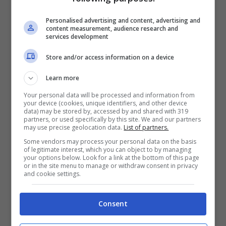
Ah, immagino che ormai tu sia ben oltre
E questo è il tuo modo di amarlo adesso
Personalised advertising and content, advertising and
content measurement, audience research and
services development
[Pre-Chorus: Ariana Grande]
Store and/or access information on a device
How can they tell you “shit that you’ve
Learn more
been thru”
Your personal data will be processed and information from
your device (cookies, unique identifiers, and other device
They are so confused, who cares about
data) may be stored by, accessed by and shared with 319
partners, or used specifically by this site. We and our partners
their rationale?
may use precise geolocation data.
List of partners.
Some vendors may process your personal data on the basis
If it ain’t your view
of legitimate interest, which you can object to by managing
your options below. Look for a link at the bottom of this page
That’s the bottom line
or in the site menu to manage or withdraw consent in privacy
and cookie settings.
Know-it-all (know-it-all)
Give you a box of chances, every time you
Consent
blow it all (blow it all)