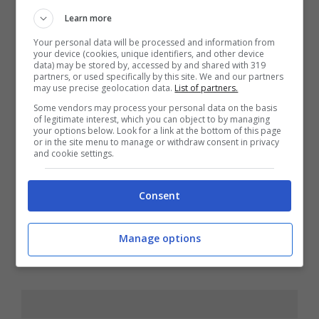
Learn more
Your personal data will be processed and information from
your device (cookies, unique identifiers, and other device
data) may be stored by, accessed by and shared with 319
partners, or used specifically by this site. We and our partners
may use precise geolocation data.
List of partners.
Some vendors may process your personal data on the basis
of legitimate interest, which you can object to by managing
your options below. Look for a link at the bottom of this page
or in the site menu to manage or withdraw consent in privacy
and cookie settings.
[Alexandra Stan:]
Oh no
Consent
Milione milione
Manage options
Powered by NuoveCanzoni.com