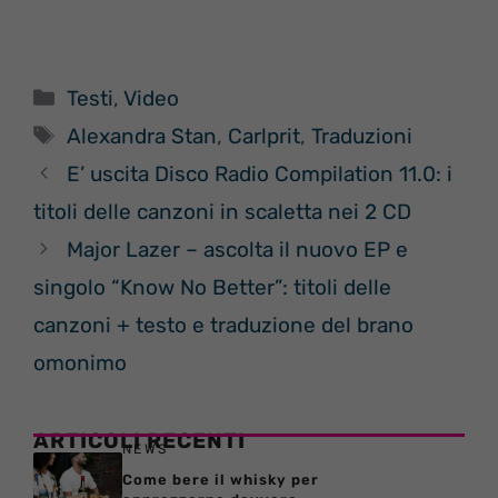
Categorie
Testi
,
Video
Tag
Alexandra Stan
,
Carlprit
,
Traduzioni
E’ uscita Disco Radio Compilation 11.0: i
titoli delle canzoni in scaletta nei 2 CD
Major Lazer – ascolta il nuovo EP e
singolo “Know No Better”: titoli delle
canzoni + testo e traduzione del brano
omonimo
ARTICOLI RECENTI
NEWS
Come bere il whisky per