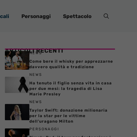
cali
Personaggi
Spettacolo
ARTICOLI RECENTI
NEWS
Come bere il whisky per apprezzarne
davvero qualità e tradizione
NEWS
Ha tenuto il figlio senza vita in casa
per due mesi: la tragedia di Lisa
Marie Presley
NEWS
Taylor Swift: donazione milionaria
per la star per le vittime
dell’uragano Milton
PERSONAGGI