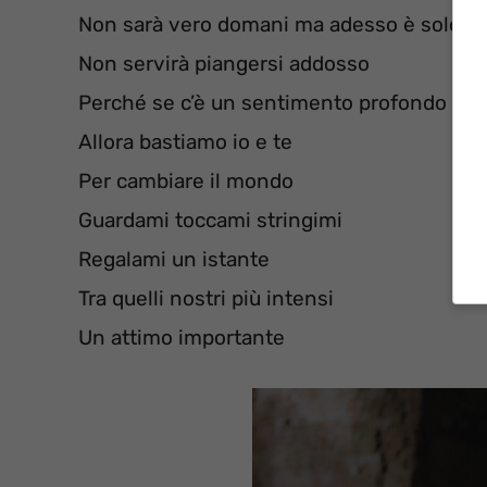
Non sarà vero domani ma adesso è solo a
Non servirà piangersi addosso
Perché se c’è un sentimento profondo
Allora bastiamo io e te
Per cambiare il mondo
Guardami toccami stringimi
Regalami un istante
Tra quelli nostri più intensi
Un attimo importante