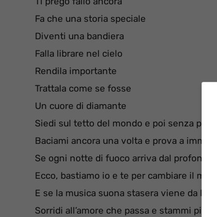
Ti prego fallo ancora
Fa che una storia speciale
Diventi una bandiera
Falla librare nel cielo
Rendila importante
Trattala come se fosse
Un cuore di diamante
Siedi sul tetto del mondo e poi senza parl
Baciami ancora una volta e prova a immag
Se ogni notte di fuoco arriva dal profondo
Ecco, bastiamo io e te per cambiare il mo
E se la musica suona stasera viene da lon
Sorridi all’amore che passa e stammi più v