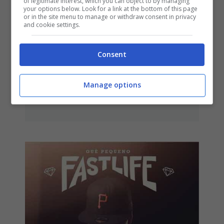
of legitimate interest, which you can object to by managing
your options below. Look for a link at the bottom of this page
or in the site menu to manage or withdraw consent in privacy
and cookie settings.
Consent
Born To Die (Lana Del Rey):
tracklist, copertina album
Manage options
26 Gennaio 2012