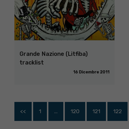
Grande Nazione (Litfiba)
tracklist
16 Dicembre 2011
<<
1
…
120
121
122