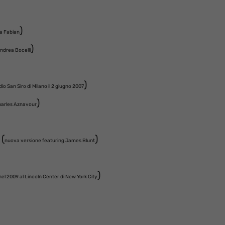
)
a Fabian
)
ndrea Bocelli
)
dio San Siro di Milano il 2 giugno 2007
)
harles Aznavour
 (
)
nuova versione featuring James Blunt
)
nel 2009 al Lincoln Center di New York City