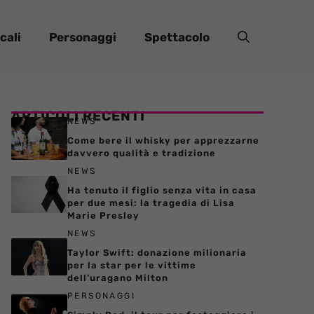
cali
Personaggi
Spettacolo
ARTICOLI RECENTI
NEWS
Come bere il whisky per apprezzarne
davvero qualità e tradizione
NEWS
Ha tenuto il figlio senza vita in casa
per due mesi: la tragedia di Lisa
Marie Presley
NEWS
Taylor Swift: donazione milionaria
per la star per le vittime
dell’uragano Milton
PERSONAGGI