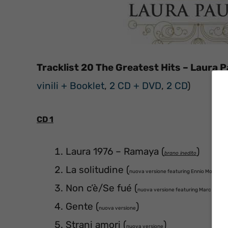
Tracklist 20 The Greatest Hits – Laura P
vinili + Booklet
,
2 CD + DVD
,
2 CD
)
CD 1
Laura 1976 – Ramaya (
)
brano inedito
La solitudine (
nuova versione featuring Ennio Morricon
Non c’è/Se fué (
nuova versione featuring Marc Antho
Gente (
)
nuova versione
Strani amori (
)
nuova versione