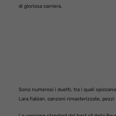
di gloriosa carriera.
Sono numerosi i duetti, tra i quali spiccan
Lara Fabian, canzoni rimasterizzate, pezzi r
La versione standard del best of della Pa