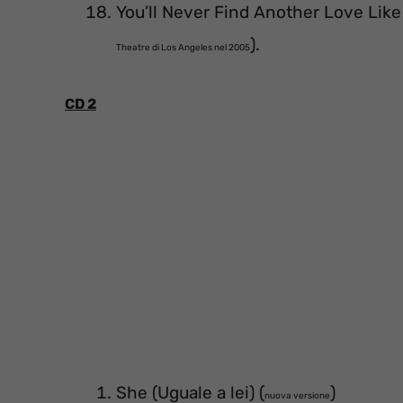
You’ll Never Find Another Love Like 
).
Theatre di Los Angeles nel 2005
CD 2
She (Uguale a lei) (
)
nuova versione