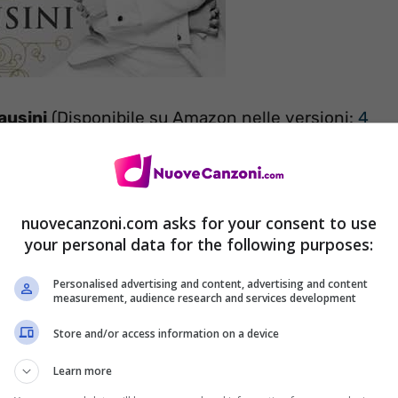
ausini
(Disponibile su Amazon nelle versioni:
4
nuovecanzoni.com asks for your consent to use
your personal data for the following purposes:
Personalised advertising and content, advertising and content
)
measurement, audience research and services development
e
)
Store and/or access information on a device
ny
Learn more