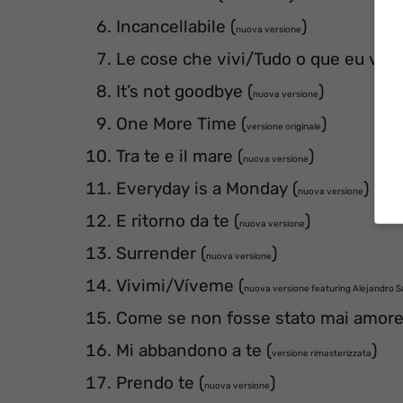
Incancellabile (
)
nuova versione
Le cose che vivi/Tudo o que eu vivo
It’s not goodbye (
)
nuova versione
One More Time (
)
versione originale
Tra te e il mare (
)
nuova versione
Everyday is a Monday (
)
nuova versione
E ritorno da te (
)
nuova versione
Surrender (
)
nuova versione
Vivimi/Víveme (
nuova versione featuring Alejandro 
Come se non fosse stato mai amore
Mi abbandono a te (
)
versione rimasterizzata
Prendo te (
)
nuova versione