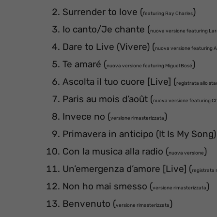
Surrender to love (
)
featuring Ray Charles
Io canto/Je chante (
nuova versione featuring Lar
Dare to Live (Vivere) (
nuova versione featuring A
Te amaré (
)
nuova versione featuring Miguel Bosé
Ascolta il tuo cuore [Live] (
registrata allo sta
Paris au mois d’août (
nuova versione featuring C
Invece no (
)
versione rimasterizzata
Primavera in anticipo (It Is My Song)
Con la musica alla radio (
)
nuova versione
Un’emergenza d’amore [Live] (
registrata 
Non ho mai smesso (
)
versione rimasterizzata
Benvenuto (
)
versione rimasterizzata