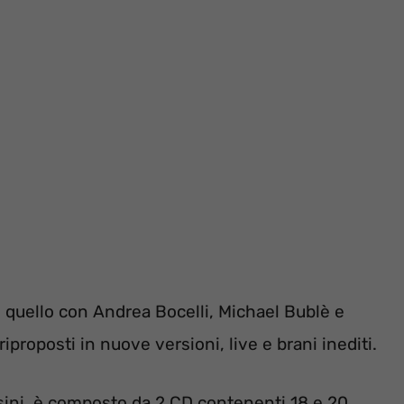
o quello con Andrea Bocelli, Michael Bublè e
iproposti in nuove versioni, live e brani inediti.
usini, è composto da 2 CD contenenti 18 e 20