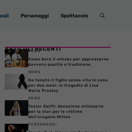
cali
Personaggi
Spettacolo
ARTICOLI RECENTI
NEWS
Come bere il whisky per apprezzarne
davvero qualità e tradizione
NEWS
Ha tenuto il figlio senza vita in casa
per due mesi: la tragedia di Lisa
Marie Presley
NEWS
Taylor Swift: donazione milionaria
per la star per le vittime
dell’uragano Milton
PERSONAGGI