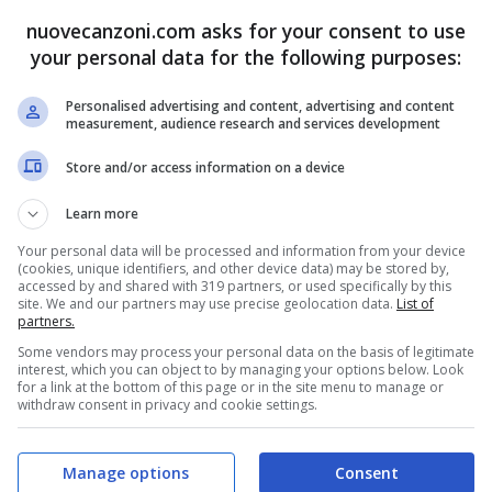
nuovecanzoni.com asks for your consent to use
your personal data for the following purposes:
Personalised advertising and content, advertising and content
measurement, audience research and services development
to il video ufficiale di High Definition, brano
Store and/or access information on a device
.
Learn more
eguire. Puoi visionarlo quì di seguito.
Your personal data will be processed and information from your device
(cookies, unique identifiers, and other device data) may be stored by,
accessed by and shared with 319 partners, or used specifically by this
site. We and our partners may use precise geolocation data.
List of
partners.
Some vendors may process your personal data on the basis of legitimate
interest, which you can object to by managing your options below. Look
for a link at the bottom of this page or in the site menu to manage or
withdraw consent in privacy and cookie settings.
Manage options
Consent