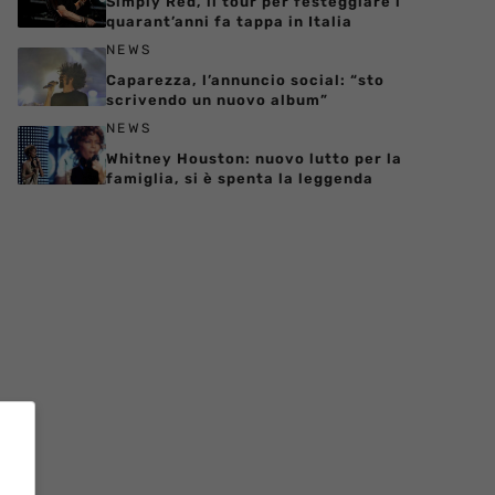
Simply Red, il tour per festeggiare i
quarant’anni fa tappa in Italia
NEWS
Caparezza, l’annuncio social: “sto
scrivendo un nuovo album”
NEWS
Whitney Houston: nuovo lutto per la
famiglia, si è spenta la leggenda