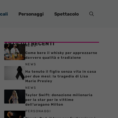
cali
Personaggi
Spettacolo
ARTICOLI RECENTI
NEWS
Come bere il whisky per apprezzarne
davvero qualità e tradizione
NEWS
Ha tenuto il figlio senza vita in casa
per due mesi: la tragedia di Lisa
Marie Presley
NEWS
Taylor Swift: donazione milionaria
per la star per le vittime
dell’uragano Milton
PERSONAGGI