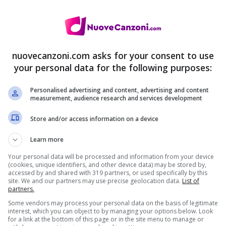
nuovecanzoni.com asks for your consent to use
your personal data for the following purposes:
le del nuovo singolo intitolato “Charlie Brown”.
Personalised advertising and content, advertising and content
measurement, audience research and services development
ro ultima fatica discografica intitolata “Mylo
Store and/or access information on a device
Learn more
Your personal data will be processed and information from your device
(cookies, unique identifiers, and other device data) may be stored by,
accessed by and shared with 319 partners, or used specifically by this
site. We and our partners may use precise geolocation data.
List of
partners.
Some vendors may process your personal data on the basis of legitimate
interest, which you can object to by managing your options below. Look
for a link at the bottom of this page or in the site menu to manage or