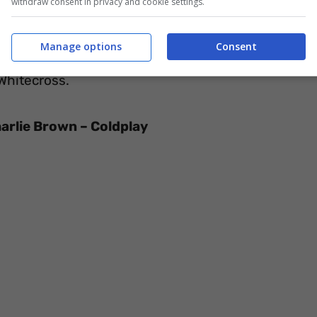
withdraw consent in privacy and cookie settings.
Manage options
Consent
 Whitecross.
harlie Brown – Coldplay