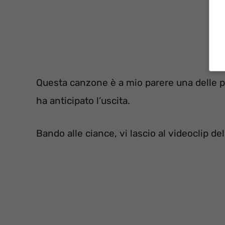
Questa canzone è a mio parere una delle p
ha anticipato l’uscita.
Bando alle ciance, vi lascio al videoclip de