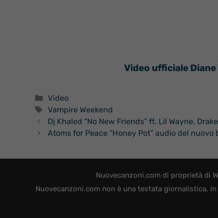
Video ufficiale Dian
Categorie
Video
Tag
Vampire Weekend
Dj Khaled “No New Friends” ft. Lil Wayne, Drak
Atoms for Peace “Honey Pot” audio del nuovo 
Nuovecanzoni.com di proprietà di W
Nuovecanzoni.com non è una testata giornalistica, in 