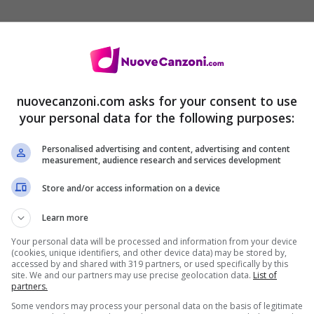
 21 marzo,
proponendovi l’audio anche dell’altro
nuovecanzoni.com asks for your consent to use
your personal data for the following purposes:
 è stato diretto da Primo Kahn e si ispira
Personalised advertising and content, advertising and content
pster. Nella clip vediamo la band ed alcune
measurement, audience research and services development
, e Dave Longstreth dei Dirty Projectors, Sky
Store and/or access information on a device
Learn more
Your personal data will be processed and information from your device
(cookies, unique identifiers, and other device data) may be stored by,
accessed by and shared with 319 partners, or used specifically by this
site. We and our partners may use precise geolocation data.
List of
partners.
Some vendors may process your personal data on the basis of legitimate