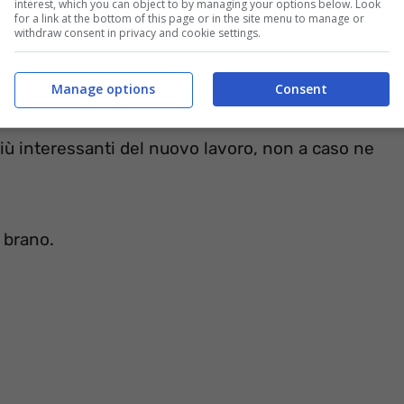
interest, which you can object to by managing your options below. Look
for a link at the bottom of this page or in the site menu to manage or
withdraw consent in privacy and cookie settings.
Manage options
Consent
iù interessanti del nuovo lavoro, non a caso ne
l brano.