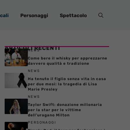
cali
Personaggi
Spettacolo
ARTICOLI RECENTI
NEWS
Come bere il whisky per apprezzarne
davvero qualità e tradizione
NEWS
Ha tenuto il figlio senza vita in casa
per due mesi: la tragedia di Lisa
Marie Presley
NEWS
Taylor Swift: donazione milionaria
per la star per le vittime
dell’uragano Milton
PERSONAGGI