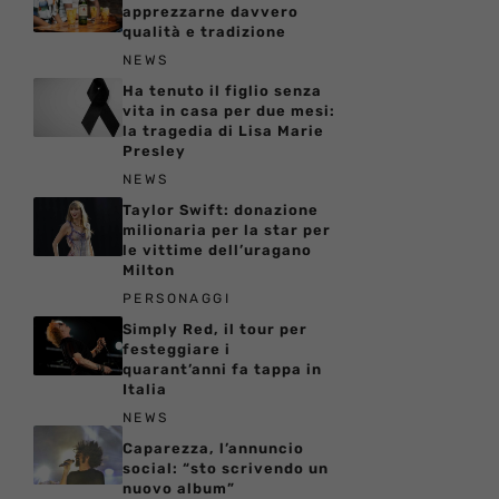
apprezzarne davvero
qualità e tradizione
NEWS
Ha tenuto il figlio senza
vita in casa per due mesi:
la tragedia di Lisa Marie
Presley
NEWS
Taylor Swift: donazione
milionaria per la star per
le vittime dell’uragano
Milton
PERSONAGGI
Simply Red, il tour per
festeggiare i
quarant’anni fa tappa in
Italia
NEWS
Caparezza, l’annuncio
social: “sto scrivendo un
nuovo album”