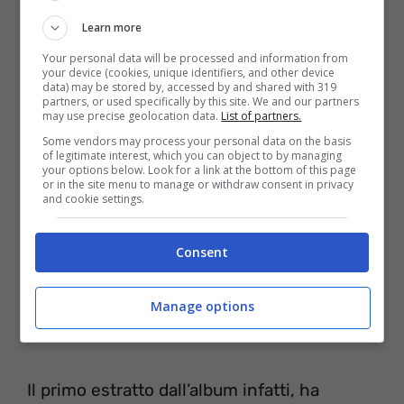
Secondo l’artista, sarà un disco ballabile in
Learn more
quanto le sonorità, sono prettamente
Your personal data will be processed and information from
influenzate dalla danza, e Climax ha proprio
your device (cookies, unique identifiers, and other device
data) may be stored by, accessed by and shared with 319
tali requisiti.
partners, or used specifically by this site. We and our partners
may use precise geolocation data.
List of partners.
Some vendors may process your personal data on the basis
of legitimate interest, which you can object to by managing
your options below. Look for a link at the bottom of this page
or in the site menu to manage or withdraw consent in privacy
and cookie settings.
Consent
Manage options
Il primo estratto dall’album infatti, ha