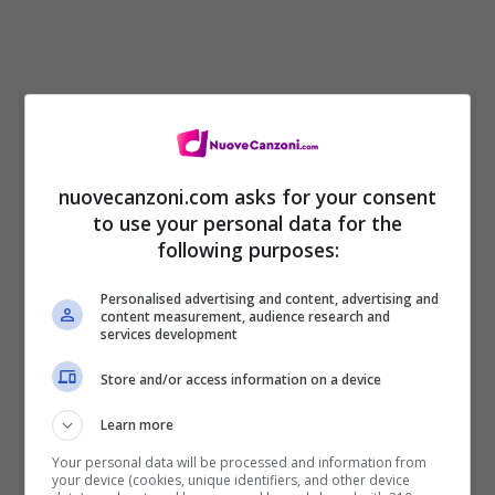
nuovecanzoni.com asks for your consent
Nella clip, vediamo i 3 artisti cantare e
to use your personal data for the
following purposes:
tradurre le parole del testo per i sordomuti.
Nel filmato, vediamo numerose comparse
Personalised advertising and content, advertising and
content measurement, audience research and
services development
tutte provenienti dal Laboratorio Urbano di
Musica Popolare di Pordenone, che è la
Store and/or access information on a device
città natale della band.
Learn more
Your personal data will be processed and information from
your device (cookies, unique identifiers, and other device
Video ufficiale La mia vita senza te – Tre