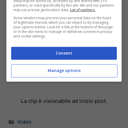
data) may be stored by, accessed by and shared with 319
partners, or used specifically by this site. We and our partners
Allegri Ragazzi Morti
may use precise geolocation data.
List of partners.
Some vendors may process your personal data on the basis
of legitimate interest, which you can object to by managing
your options below. Look for a link at the bottom of this page
or in the site menu to manage or withdraw consent in privacy
and cookie settings.
Consent
Manage options
La clip è visionabile ad inizio post.
Categorie
Video