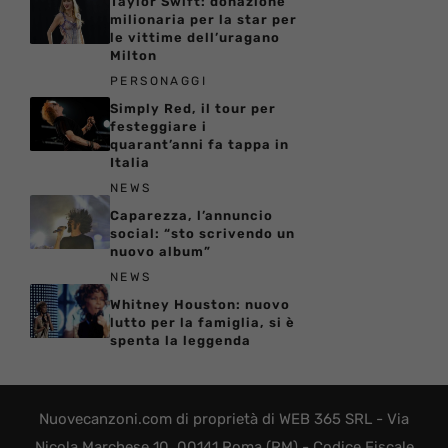
Taylor Swift: donazione
milionaria per la star per
le vittime dell’uragano
Milton
PERSONAGGI
Simply Red, il tour per
festeggiare i
quarant’anni fa tappa in
Italia
NEWS
Caparezza, l’annuncio
social: “sto scrivendo un
nuovo album”
NEWS
Whitney Houston: nuovo
lutto per la famiglia, si è
spenta la leggenda
Nuovecanzoni.com di proprietà di WEB 365 SRL - Via
Nicola Marchese 10, 00141 Roma (RM) - Codice Fiscale