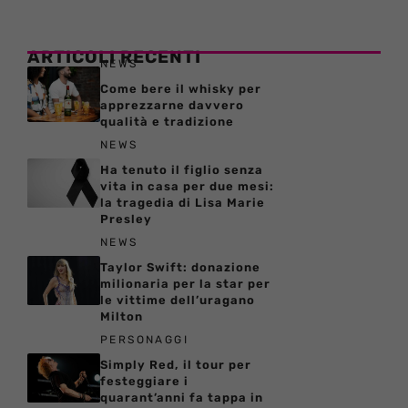
ARTICOLI RECENTI
NEWS
Come bere il whisky per
apprezzarne davvero
qualità e tradizione
NEWS
Ha tenuto il figlio senza
vita in casa per due mesi:
la tragedia di Lisa Marie
Presley
NEWS
Taylor Swift: donazione
milionaria per la star per
le vittime dell’uragano
Milton
PERSONAGGI
Simply Red, il tour per
festeggiare i
quarant’anni fa tappa in