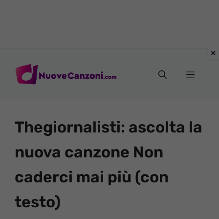
Vai
al
Menu
contenuto
Thegiornalisti: ascolta la
nuova canzone Non
caderci mai più (con
testo)