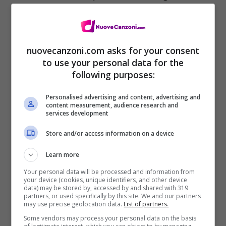
Non mischiare la tua carne con me perché,
non sai neanche nuotare
nuovecanzoni.com asks for your consent
to use your personal data for the
Sei troppo pura e delicata per uno come
following purposes:
me,
Personalised advertising and content, advertising and
prometti di non cadere
content measurement, audience research and
services development
Eh, eh, eh.
Store and/or access information on a device
Learn more
Your personal data will be processed and information from
your device (cookies, unique identifiers, and other device
data) may be stored by, accessed by and shared with 319
partners, or used specifically by this site. We and our partners
may use precise geolocation data.
List of partners.
Some vendors may process your personal data on the basis