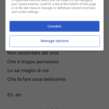
of legitimate interest, which you can object to by managing
your options below. Look for a link at the bottom of this page
or in the site menu to manage or withdraw consent in privacy
and cookie settings.
Non raccontare agli amici
Consent
Che ci siamo visti a casa per un caffè
Manage options
Tanto non bevo caffè
Non raccontare del vino
Che è troppo pericoloso
Lo sai meglio di me
Che fa fare cose bellissime
Eh, eh.