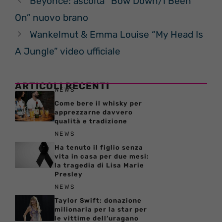
Beyoncé: ascolta “Bow Down/I Been
On” nuovo brano
Wankelmut & Emma Louise “My Head Is
A Jungle” video ufficiale
ARTICOLI RECENTI
NEWS
Come bere il whisky per
apprezzarne davvero
qualità e tradizione
NEWS
Ha tenuto il figlio senza
vita in casa per due mesi:
la tragedia di Lisa Marie
Presley
NEWS
Taylor Swift: donazione
milionaria per la star per
le vittime dell’uragano