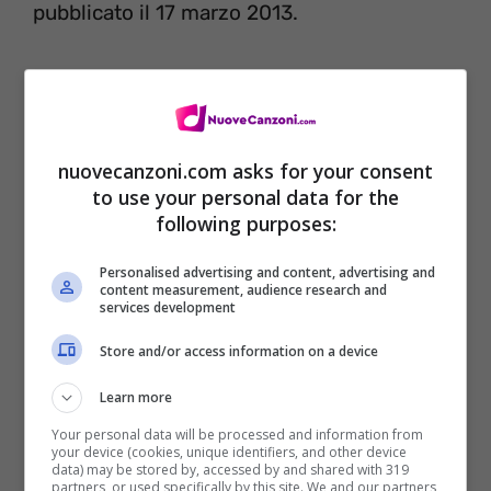
pubblicato il 17 marzo 2013.
nuovecanzoni.com asks for your consent
to use your personal data for the
following purposes:
Personalised advertising and content, advertising and
content measurement, audience research and
services development
Store and/or access information on a device
Davvero niente male questa canzone.
Learn more
Ascoltiamola con la clip.
Your personal data will be processed and information from
your device (cookies, unique identifiers, and other device
data) may be stored by, accessed by and shared with 319
Video ufficiale Bad Mood – The Vaccines
partners, or used specifically by this site. We and our partners