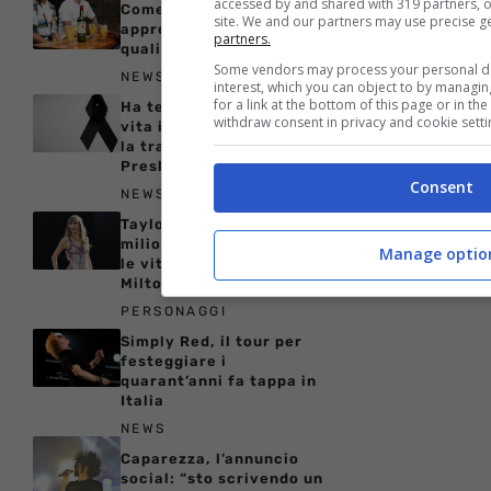
accessed by and shared with 319 partners, or
Come bere il whisky per
site. We and our partners may use precise g
apprezzarne davvero
partners.
qualità e tradizione
Some vendors may process your personal dat
NEWS
interest, which you can object to by managi
for a link at the bottom of this page or in t
Ha tenuto il figlio senza
withdraw consent in privacy and cookie setti
vita in casa per due mesi:
la tragedia di Lisa Marie
Presley
Consent
NEWS
Taylor Swift: donazione
milionaria per la star per
Manage optio
le vittime dell’uragano
Milton
PERSONAGGI
Simply Red, il tour per
festeggiare i
quarant’anni fa tappa in
Italia
NEWS
Caparezza, l’annuncio
social: “sto scrivendo un