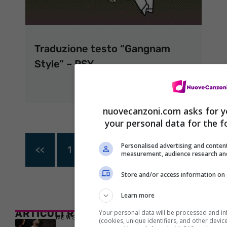
Traduzione testo “Gangnam
Style” – PSY
14 Settembre 2012
nuovecanzoni.com asks for y
your personal data for the f
Personalised advertising and content
<<
1
…
506
507
508
measurement, audience research an
Store and/or access information on 
Learn more
ARTICOLI RECENTI
Your personal data will be processed and i
NEWS
(cookies, unique identifiers, and other devic