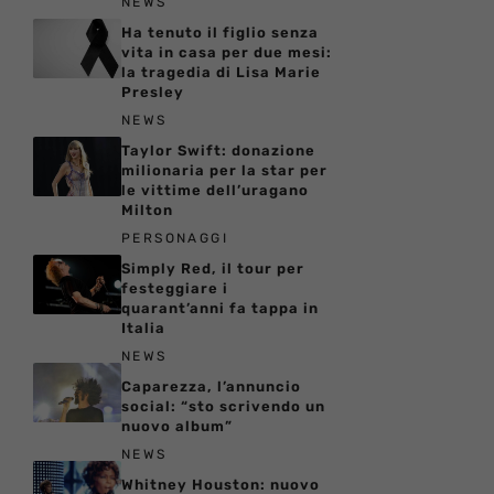
NEWS
Ha tenuto il figlio senza
vita in casa per due mesi:
la tragedia di Lisa Marie
Presley
NEWS
Taylor Swift: donazione
milionaria per la star per
le vittime dell’uragano
Milton
PERSONAGGI
Simply Red, il tour per
festeggiare i
quarant’anni fa tappa in
Italia
NEWS
Caparezza, l’annuncio
social: “sto scrivendo un
nuovo album”
NEWS
Whitney Houston: nuovo