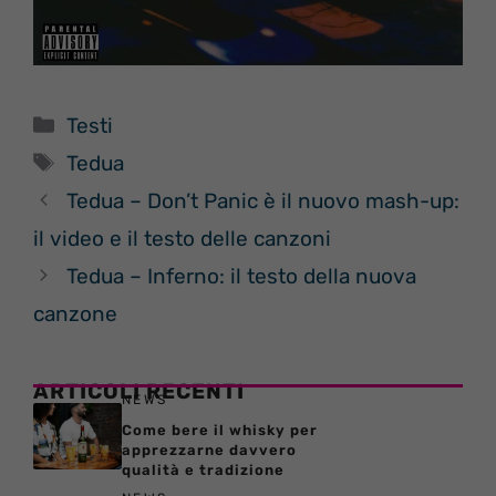
Categorie
Testi
Tag
Tedua
Tedua – Don’t Panic è il nuovo mash-up:
il video e il testo delle canzoni
Tedua – Inferno: il testo della nuova
canzone
ARTICOLI RECENTI
NEWS
Come bere il whisky per
apprezzarne davvero
qualità e tradizione