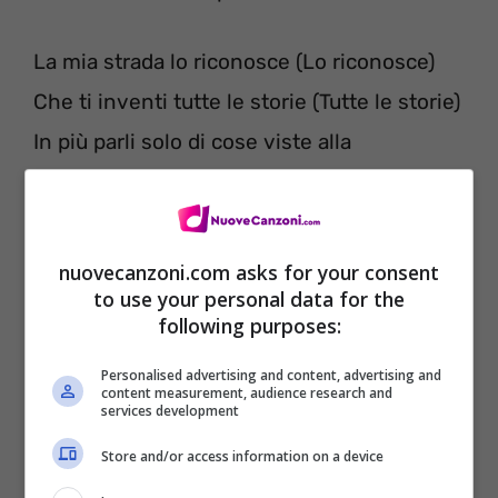
La mia strada lo riconosce (Lo riconosce)
Che ti inventi tutte le storie (Tutte le storie)
In più parli solo di cose viste alla
televisione
Scendi prendi un caricatore, i soldi nella
ventiquattrore
nuovecanzoni.com asks for your consent
to use your personal data for the
JP Morgan, crolla un’azione (Azione)
following purposes:
Vaz e Tedua per la nazione
Personalised advertising and content, advertising and
C’è chi imbroglia le altre persone
content measurement, audience research and
services development
Parla e dopo cambia versione (Versione)
Store and/or access information on a device
Non mi importa della questione