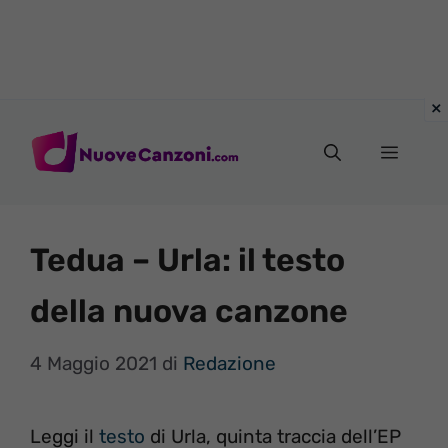
Vai
al
Menu
contenuto
Tedua – Urla: il testo
della nuova canzone
4 Maggio 2021
di
Redazione
Leggi il
testo
di Urla, quinta traccia dell’EP