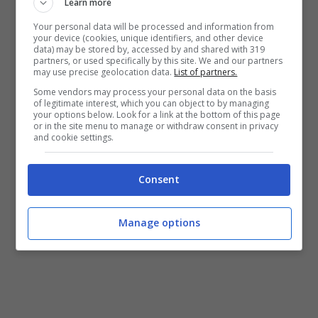
Wildbandana, indaga il questore
Learn more
Your personal data will be processed and information from
your device (cookies, unique identifiers, and other device
data) may be stored by, accessed by and shared with 319
partners, or used specifically by this site. We and our partners
may use precise geolocation data.
List of partners.
Some vendors may process your personal data on the basis
of legitimate interest, which you can object to by managing
your options below. Look for a link at the bottom of this page
or in the site menu to manage or withdraw consent in privacy
and cookie settings.
Consent
Manage options