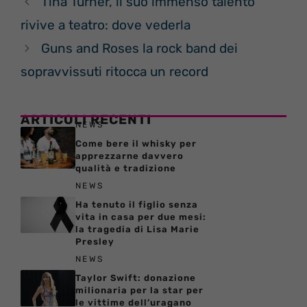
Tina Turner, il suo immenso talento
rivive a teatro: dove vederla
Guns and Roses la rock band dei
sopravvissuti ritocca un record
ARTICOLI RECENTI
NEWS
Come bere il whisky per
apprezzarne davvero
qualità e tradizione
NEWS
Ha tenuto il figlio senza
vita in casa per due mesi:
la tragedia di Lisa Marie
Presley
NEWS
Taylor Swift: donazione
milionaria per la star per
le vittime dell’uragano