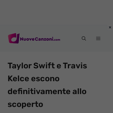
Vai
al
Menu
contenuto
Taylor Swift e Travis
Kelce escono
definitivamente allo
scoperto