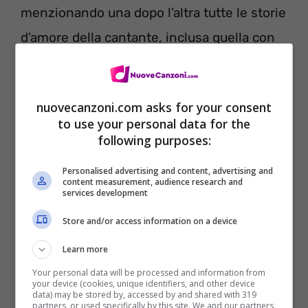
menzionando una dopo l’altra tutte le storie
d’amore della cantante, inclusa quella con
Matty Healy, cantante inglese dei The 1975,
o Joe Alwyn, il suo ultimo fidanzato
nuovecanzoni.com asks for your consent
ufficiale.
to use your personal data for the
following purposes:
Personalised advertising and content, advertising and
content measurement, audience research and
services development
Store and/or access information on a device
Learn more
Your personal data will be processed and information from
your device (cookies, unique identifiers, and other device
data) may be stored by, accessed by and shared with 319
partners, or used specifically by this site. We and our partners