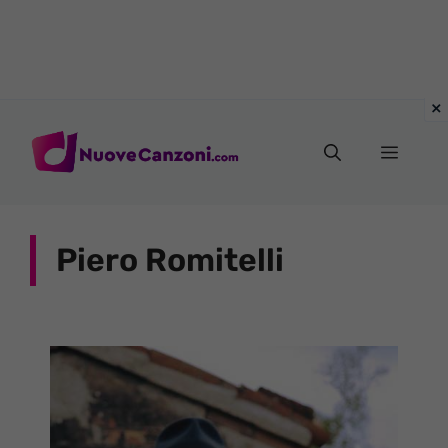
Vai
al
Menu
contenuto
Piero Romitelli