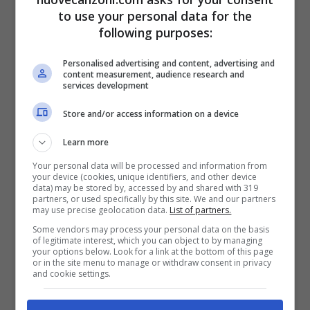
Valeria e Piero Romitelli – Mai
to use your personal data for the
following purposes:
abbastanza: testo + video
ufficiale
Personalised advertising and content, advertising and
content measurement, audience research and
16 Dicembre 2015
services development
Store and/or access information on a device
Learn more
Your personal data will be processed and information from
your device (cookies, unique identifiers, and other device
data) may be stored by, accessed by and shared with 319
partners, or used specifically by this site. We and our partners
may use precise geolocation data.
List of partners.
ARTICOLI RECENTI
NEWS
Some vendors may process your personal data on the basis
Come bere il whisky per
of legitimate interest, which you can object to by managing
apprezzarne davvero
your options below. Look for a link at the bottom of this page
or in the site menu to manage or withdraw consent in privacy
qualità e tradizione
and cookie settings.
NEWS
Ha tenuto il figlio senza