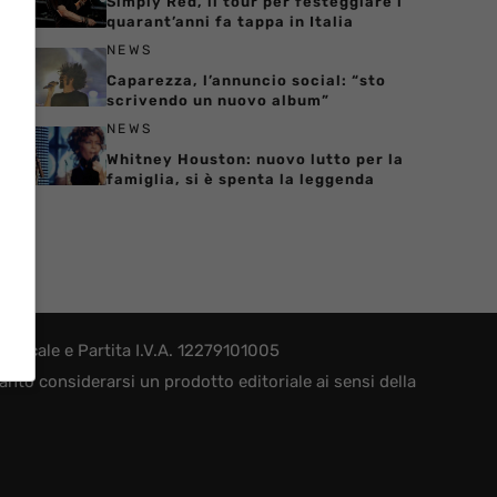
Simply Red, il tour per festeggiare i
quarant’anni fa tappa in Italia
NEWS
Caparezza, l’annuncio social: “sto
scrivendo un nuovo album”
NEWS
Whitney Houston: nuovo lutto per la
famiglia, si è spenta la leggenda
iscale e Partita I.V.A. 12279101005
nto considerarsi un prodotto editoriale ai sensi della