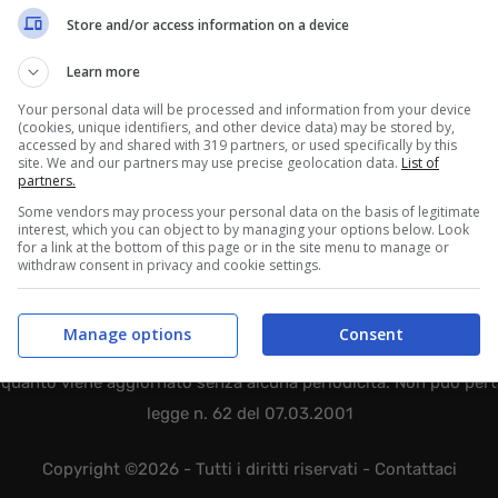
Store and/or access information on a device
Learn more
Your personal data will be processed and information from your device
(cookies, unique identifiers, and other device data) may be stored by,
accessed by and shared with 319 partners, or used specifically by this
site. We and our partners may use precise geolocation data.
List of
partners.
Some vendors may process your personal data on the basis of legitimate
interest, which you can object to by managing your options below. Look
for a link at the bottom of this page or in the site menu to manage or
withdraw consent in privacy and cookie settings.
Manage options
Consent
EB 365 SRL - Via Nicola Marchese 10, 00141 Roma (RM) - Codice F
quanto viene aggiornato senza alcuna periodicità. Non può perta
legge n. 62 del 07.03.2001
Copyright ©2026 - Tutti i diritti riservati -
Contattaci