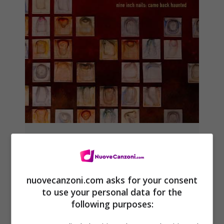
Nine Inch Nails ‘Came Back
Haunted’ audio, testo e
traduzione
nuovecanzoni.com asks for your consent
to use your personal data for the
8 Giugno 2013
following purposes: