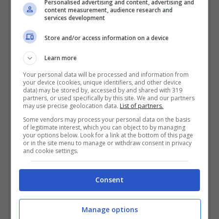
Personalised advertising and content, advertising and
content measurement, audience research and
services development
Store and/or access information on a device
Learn more
ARTICOLI RECENTI
NEWS
Your personal data will be processed and information from
your device (cookies, unique identifiers, and other device
Come bere il whisky per
data) may be stored by, accessed by and shared with 319
apprezzarne davvero
partners, or used specifically by this site. We and our partners
qualità e tradizione
may use precise geolocation data.
List of partners.
NEWS
Some vendors may process your personal data on the basis
Ha tenuto il figlio senza
of legitimate interest, which you can object to by managing
your options below. Look for a link at the bottom of this page
vita in casa per due mesi:
or in the site menu to manage or withdraw consent in privacy
la tragedia di Lisa Marie
and cookie settings.
Presley
NEWS
Taylor Swift: donazione
Consent
milionaria per la star per
le vittime dell’uragano
Milton
Manage options
PERSONAGGI