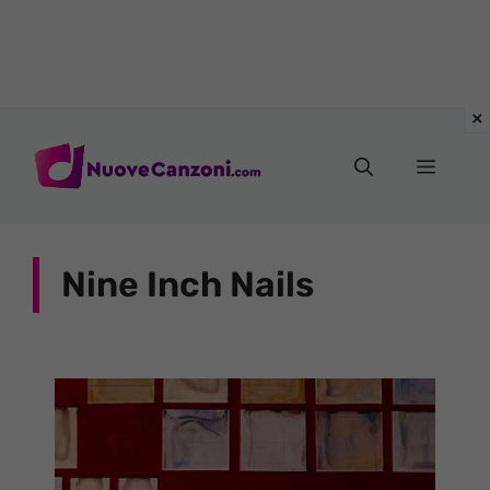
Vai
al
Menu
contenuto
Nine Inch Nails