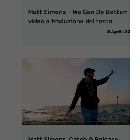
Matt Simons – We Can Do Better:
video e traduzione del testo
8 Aprile 2018
Matt Simons, Catch & Release