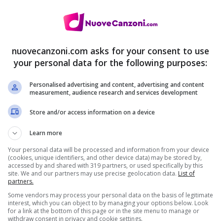
Matt Simons & il singolo Lose
Control: video, testo e traduzione
nuovecanzoni.com asks for your consent to use
21 Ottobre 2016
your personal data for the following purposes:
Personalised advertising and content, advertising and content
measurement, audience research and services development
Store and/or access information on a device
Learn more
Your personal data will be processed and information from your device
(cookies, unique identifiers, and other device data) may be stored by,
accessed by and shared with 319 partners, or used specifically by this
site. We and our partners may use precise geolocation data.
List of
partners.
Some vendors may process your personal data on the basis of legitimate
interest, which you can object to by managing your options below. Look
for a link at the bottom of this page or in the site menu to manage or
withdraw consent in privacy and cookie settings.