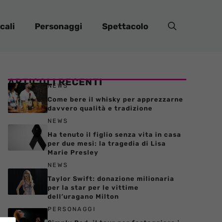
cali
Personaggi
Spettacolo
ARTICOLI RECENTI
NEWS
Come bere il whisky per apprezzarne
davvero qualità e tradizione
NEWS
Ha tenuto il figlio senza vita in casa
per due mesi: la tragedia di Lisa
Marie Presley
NEWS
Taylor Swift: donazione milionaria
per la star per le vittime
dell’uragano Milton
PERSONAGGI