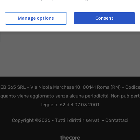
Manage options
Consent
EB 365 SRL - Via Nicola Marchese 10, 00141 Roma (RM) - Codice F
quanto viene aggiornato senza alcuna periodicità. Non può perta
legge n. 62 del 07.03.2001
Copyright ©2026 - Tutti i diritti riservati -
Contattaci