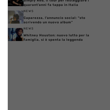
Simply Red, il tour per festeggiare i
quarant’anni fa tappa in Italia
NEWS
Caparezza, l’annuncio social: “sto
scrivendo un nuovo album”
NEWS
Whitney Houston: nuovo lutto per la
famiglia, si è spenta la leggenda