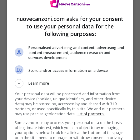
nuovecanzoni.com asks for your consent
to use your personal data for the
following purposes:
Kent Jones: il video del singolo
Personalised advertising and content, advertising and
d’esordio “Don’t Mind” + testo e
content measurement, audience research and
services development
traduzione
Store and/or access information on a device
18 Giugno 2016
Learn more
Your personal data will be processed and information from
your device (cookies, unique identifiers, and other device
data) may be stored by, accessed by and shared with 319
partners, or used specifically by this site. We and our partners
may use precise geolocation data.
List of partners.
Some vendors may process your personal data on the basis
of legitimate interest, which you can object to by managing
your options below. Look for a link at the bottom of this page
ARTICOLI RECENTI
NEWS
or in the site menu to manage or withdraw consent in privacy