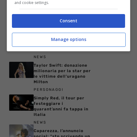
and cookie settings.
Come bere il whisky per
apprezzarne davvero
qualità e tradizione
Consent
NEWS
Ha tenuto il figlio senza
vita in casa per due mesi:
Manage options
la tragedia di Lisa Marie
Presley
NEWS
Taylor Swift: donazione
milionaria per la star per
le vittime dell’uragano
Milton
PERSONAGGI
Simply Red, il tour per
festeggiare i
quarant’anni fa tappa in
Italia
NEWS
Caparezza, l’annuncio
social: “sto scrivendo un