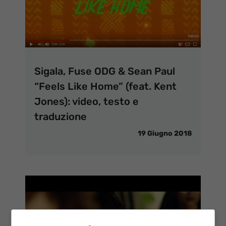
Sigala, Fuse ODG & Sean Paul
“Feels Like Home” (feat. Kent
Jones): video, testo e
traduzione
19 Giugno 2018