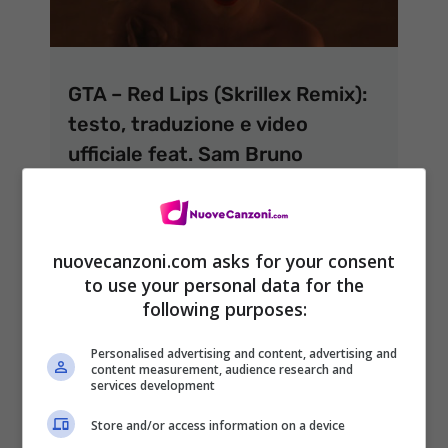
GTA – Red Lips (Skrillex Remix):
testo, traduzione e video
ufficiale feat. Sam Bruno
1 Dicembre 2015
nuovecanzoni.com asks for your consent
to use your personal data for the
following purposes:
Personalised advertising and content, advertising and
content measurement, audience research and
ARTICOLI RECENTI
services development
NEWS
Come bere il whisky per
Store and/or access information on a device
apprezzarne davvero