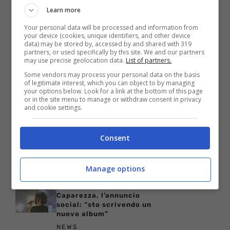
qualità e tradizione
Learn more
NEWS
Your personal data will be processed and information from
Ha tenuto il figlio senza
your device (cookies, unique identifiers, and other device
vita in casa per due mesi:
data) may be stored by, accessed by and shared with 319
la tragedia di Lisa Marie
partners, or used specifically by this site. We and our partners
Presley
may use precise geolocation data.
List of partners.
NEWS
Some vendors may process your personal data on the basis
of legitimate interest, which you can object to by managing
Taylor Swift: donazione
your options below. Look for a link at the bottom of this page
milionaria per la star per
or in the site menu to manage or withdraw consent in privacy
le vittime dell’uragano
and cookie settings.
Milton
PERSONAGGI
Consent
Simply Red, il tour per
festeggiare i
quarant’anni fa tappa in
Manage options
Italia
NEWS
Caparezza, l’annuncio
social: “sto scrivendo un
nuovo album”
NEWS