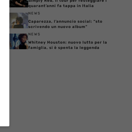
Simply Red, il tour per festeggiare i
quarant’anni fa tappa in Italia
NEWS
Caparezza, l’annuncio social: “sto
scrivendo un nuovo album”
NEWS
Whitney Houston: nuovo lutto per la
famiglia, si è spenta la leggenda