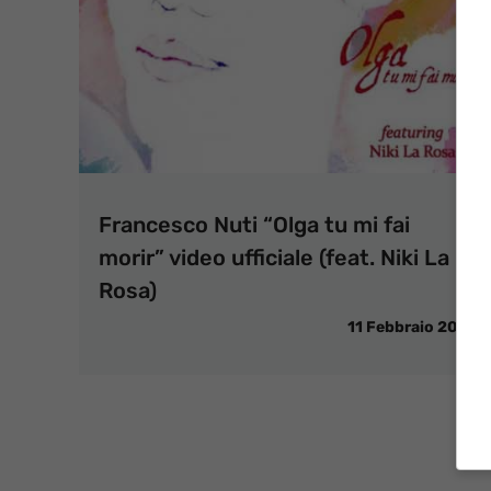
Francesco Nuti “Olga tu mi fai
morir” video ufficiale (feat. Niki La
Rosa)
11 Febbraio 2013