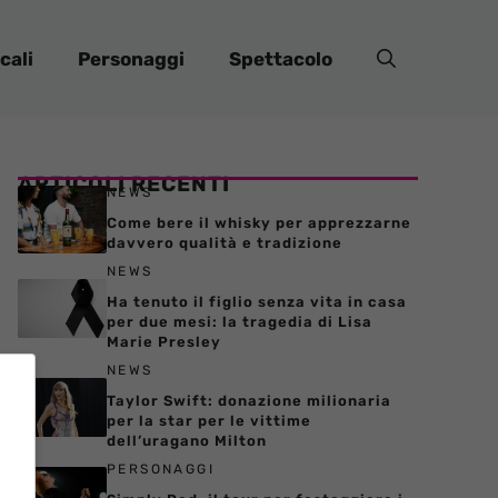
cali
Personaggi
Spettacolo
ARTICOLI RECENTI
NEWS
Come bere il whisky per apprezzarne
davvero qualità e tradizione
NEWS
Ha tenuto il figlio senza vita in casa
per due mesi: la tragedia di Lisa
Marie Presley
NEWS
Taylor Swift: donazione milionaria
per la star per le vittime
dell’uragano Milton
PERSONAGGI