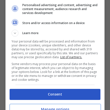
Personalised advertising and content, advertising and
content measurement, audience research and
services development
Store and/or access information on a device
Learn more
Your personal data will be processed and information from
your device (cookies, unique identifiers, and other device
data) may be stored by, accessed by and shared with 319
partners, or used specifically by this site. We and our partners
may use precise geolocation data.
List of partners.
Some vendors may process your personal data on the basis
of legitimate interest, which you can object to by managing
your options below. Look for a link at the bottom of this page
or in the site menu to manage or withdraw consent in privacy
Album di Chiara, Cixi, Davide e
and cookie settings.
Ics (X Factor 2012): tracklist e
copertine
Consent
6 Dicembre 2012
Manage options