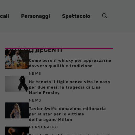
cali
Personaggi
Spettacolo
ARTICOLI RECENTI
NEWS
Come bere il whisky per apprezzarne
davvero qualità e tradizione
NEWS
Ha tenuto il figlio senza vita in casa
per due mesi: la tragedia di Lisa
Marie Presley
NEWS
Taylor Swift: donazione milionaria
per la star per le vittime
dell’uragano Milton
PERSONAGGI