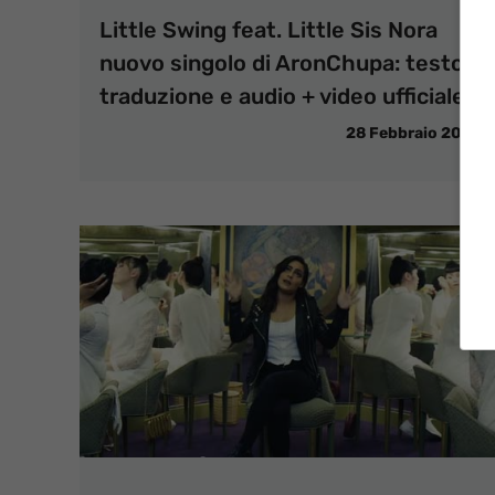
Little Swing feat. Little Sis Nora
nuovo singolo di AronChupa: testo,
traduzione e audio + video ufficiale
28 Febbraio 2016