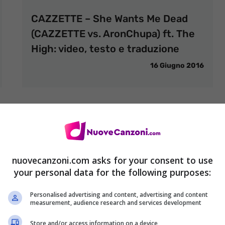
CAZZETTE – She Wants Me Dead
(CAZZETTE vs. AronChupa) ft. The
High: video, testo e traduzione
16 Giugno 2016
nuovecanzoni.com asks for your consent to use
your personal data for the following purposes:
Personalised advertising and content, advertising and content
measurement, audience research and services development
Store and/or access information on a device