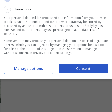
OMI, Drop In The Ocean: traduzione
Learn more
testo e video ufficiale feat.
Your personal data will be processed and information from your device
AronChupa
(cookies, unique identifiers, and other device data) may be stored by,
accessed by and shared with 319 partners, or used specifically by this
site. We and our partners may use precise geolocation data.
List of
15 Gennaio 2016
partners.
Some vendors may process your personal data on the basis of legitimate
interest, which you can object to by managing your options below. Look
for a link at the bottom of this page or in the site menu to manage or
withdraw consent in privacy and cookie settings.
Manage options
Consent