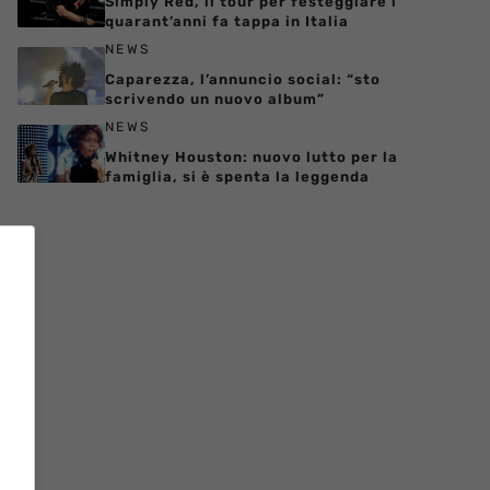
Simply Red, il tour per festeggiare i
quarant’anni fa tappa in Italia
NEWS
Caparezza, l’annuncio social: “sto
scrivendo un nuovo album”
NEWS
Whitney Houston: nuovo lutto per la
famiglia, si è spenta la leggenda