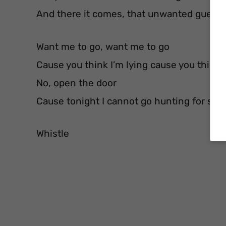
And there it comes, that unwanted guest, t
Want me to go, want me to go
Cause you think I’m lying cause you think I
No, open the door
Cause tonight I cannot go hunting for star
Whistle