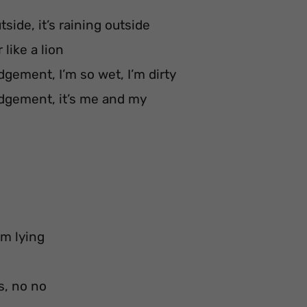
tside, it’s raining outside
 like a lion
udgement, I’m so wet, I’m dirty
judgement, it’s me and my
’m lying
s, no no