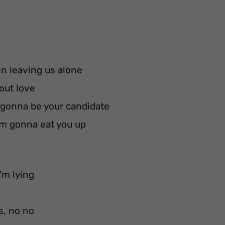
hen leaving us alone
out love
m gonna be your candidate
I’m gonna eat you up
’m lying
s, no no