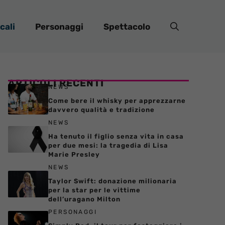
cali
Personaggi
Spettacolo
ARTICOLI RECENTI
NEWS
Come bere il whisky per apprezzarne
davvero qualità e tradizione
NEWS
Ha tenuto il figlio senza vita in casa
per due mesi: la tragedia di Lisa
Marie Presley
NEWS
Taylor Swift: donazione milionaria
per la star per le vittime
dell’uragano Milton
PERSONAGGI