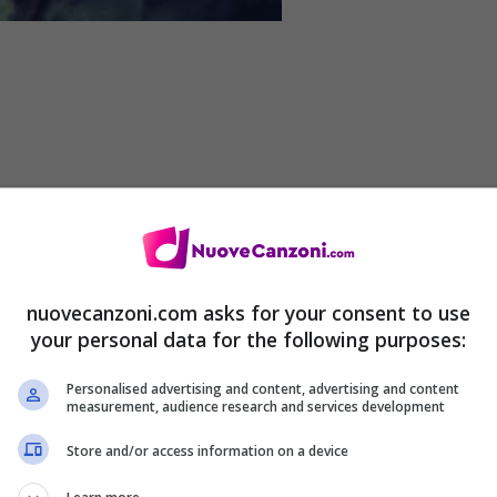
o Paù-Lessi
nuovecanzoni.com asks for your consent to use
your personal data for the following purposes:
Personalised advertising and content, advertising and content
n only one choice
measurement, audience research and services development
s so much beauty, oh yes we can
Store and/or access information on a device
pt, that often fades away in the night