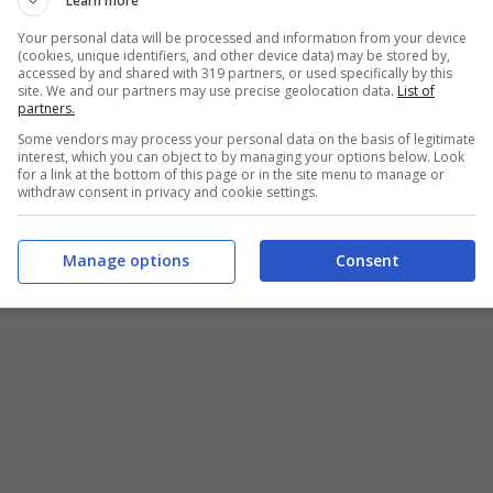
Learn more
here is no place for you tonight
Your personal data will be processed and information from your device
(cookies, unique identifiers, and other device data) may be stored by,
accessed by and shared with 319 partners, or used specifically by this
site. We and our partners may use precise geolocation data.
List of
partners.
’m lying
Some vendors may process your personal data on the basis of legitimate
interest, which you can object to by managing your options below. Look
for a link at the bottom of this page or in the site menu to manage or
withdraw consent in privacy and cookie settings.
s, no no
Manage options
Consent