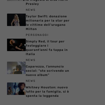
Presley
NEWS
Taylor Swift: donazione
milionaria per la star per
le vittime dell’uragano
Milton
PERSONAGGI
Simply Red, il tour per
festeggiare i
quarant’anni fa tappa in
Italia
NEWS
Caparezza, l’annuncio
social: “sto scrivendo un
nuovo album”
NEWS
Whitney Houston: nuovo
lutto per la famiglia, si è
spenta la leggenda