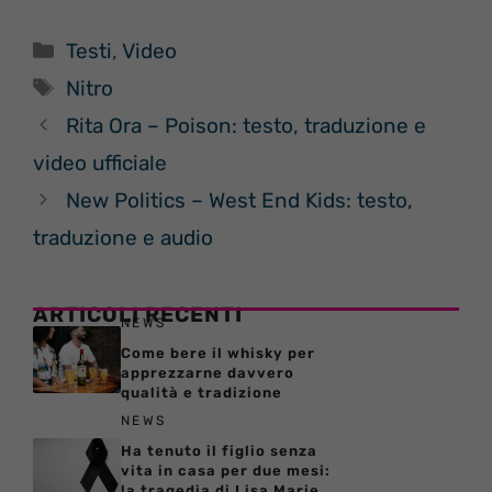
Categorie
Testi
,
Video
Tag
Nitro
Rita Ora – Poison: testo, traduzione e
video ufficiale
New Politics – West End Kids: testo,
traduzione e audio
ARTICOLI RECENTI
NEWS
Come bere il whisky per
apprezzarne davvero
qualità e tradizione
NEWS
Ha tenuto il figlio senza
vita in casa per due mesi:
la tragedia di Lisa Marie