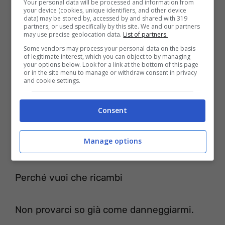
Your personal data will be processed and information from
your device (cookies, unique identifiers, and other device
data) may be stored by, accessed by and shared with 319
partners, or used specifically by this site. We and our partners
Li userai per controllarmi
may use precise geolocation data.
List of partners.
Some vendors may process your personal data on the basis
of legitimate interest, which you can object to by managing
Ma per emozionarmi mi serve un negozio
your options below. Look for a link at the bottom of this page
or in the site menu to manage or withdraw consent in privacy
d’armi
and cookie settings.
Consent
Non mi calmi e BANG
Manage options
Odio i miei sorrisi astratti
Perché vuoi che ricambi
Non provarci so già come danneggiarmi.