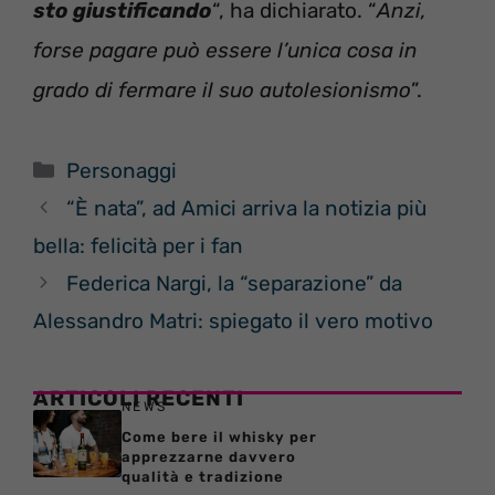
sto giustificando
“, ha dichiarato. “
Anzi,
forse pagare può essere l’unica cosa in
grado di fermare il suo autolesionismo
”.
Categorie
Personaggi
“È nata”, ad Amici arriva la notizia più
bella: felicità per i fan
Federica Nargi, la “separazione” da
Alessandro Matri: spiegato il vero motivo
ARTICOLI RECENTI
NEWS
Come bere il whisky per
apprezzarne davvero
qualità e tradizione