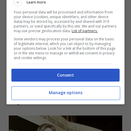
Learn more
(inclusa quella di diffondere immagini
Your personal data will be processed and information from
your device (cookies, unique identifiers, and other device
intime senza il suo consenso). In merito a
data) may be stored by, accessed by and shared with 319
partners, or used specifically by this site. We and our partners
questa triste storia, La Argento ha parlato
may use precise geolocation data.
List of partners.
di malattia e autolesionismo. Vive dunque
Some vendors may process your personal data on the basis
of legitimate interest, which you can object to by managing
your options below. Look for a link at the bottom of this page
una situazione patologica, Morgan? Asia
or in the site menu to manage or withdraw consent in privacy
and cookie settings.
Argento (con cui lo stesso Morgan ha avuto
una storia dal 2000 al 2007
) ne sembra
Consent
convinta. Così almeno si evince da ciò che
ha detto in un’intervista concessa al
Manage options
magazine
Sette
.