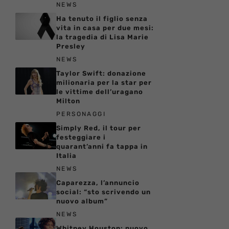
NEWS
Ha tenuto il figlio senza
vita in casa per due mesi:
la tragedia di Lisa Marie
Presley
NEWS
Taylor Swift: donazione
milionaria per la star per
le vittime dell’uragano
Milton
PERSONAGGI
Simply Red, il tour per
festeggiare i
quarant’anni fa tappa in
Italia
NEWS
Caparezza, l’annuncio
social: “sto scrivendo un
nuovo album”
NEWS
Whitney Houston: nuovo