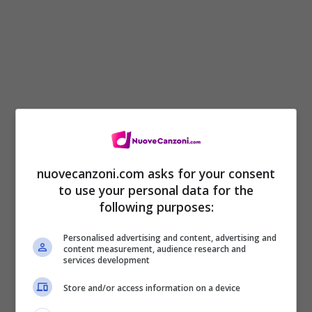
nuovecanzoni.com asks for your consent
to use your personal data for the
La vera malattia di Morgan spiegata da
following purposes:
Asia Argento: “
Il suo è
Personalised advertising and content, advertising and
autolesionismo
“
content measurement, audience research and
services development
La Schiatti aveva denunciato Morgan non
Store and/or access information on a device
solo per stalking ma anche per minacce