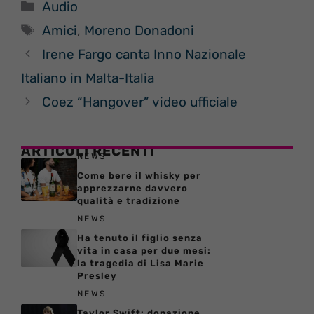
Categorie
Audio
Tag
Amici
,
Moreno Donadoni
Irene Fargo canta Inno Nazionale
Italiano in Malta-Italia
Coez “Hangover” video ufficiale
ARTICOLI RECENTI
NEWS
Come bere il whisky per
apprezzarne davvero
qualità e tradizione
NEWS
Ha tenuto il figlio senza
vita in casa per due mesi:
la tragedia di Lisa Marie
Presley
NEWS
Taylor Swift: donazione