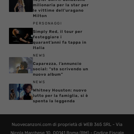
milionaria per la star per
le vittime dell’uragano
Milton
PERSONAGGI
Simply Red, il tour per
festeggiare i
quarant’anni fa tappa in
Italia
NEWS
Caparezza, l’annuncio
social: “sto scrivendo un
nuovo album”
NEWS
Whitney Houston: nuovo
lutto per la famiglia, si è
spenta la leggenda
Nuovecanzoni.com di proprietà di WEB 365 SRL - Via
Nicola Marchese 10, 00141 Roma (RM) - Codice Fiscale