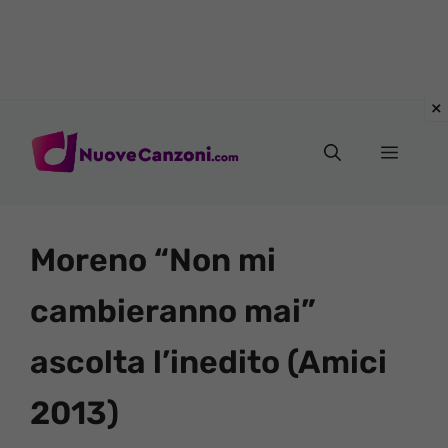
Vai
al
Menu
contenuto
Moreno “Non mi
cambieranno mai”
ascolta l’inedito (Amici
2013)