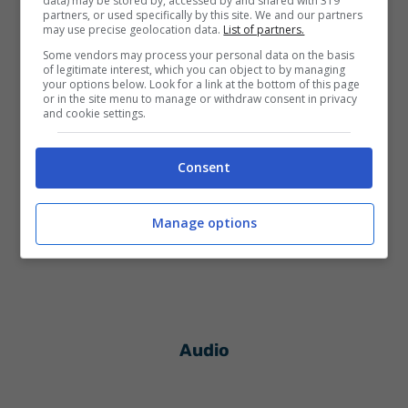
data) may be stored by, accessed by and shared with 319
partners, or used specifically by this site. We and our partners
compilation Amici 2013
e del debut album
may use precise geolocation data.
List of partners.
Stecca
.
Some vendors may process your personal data on the basis
of legitimate interest, which you can object to by managing
your options below. Look for a link at the bottom of this page
or in the site menu to manage or withdraw consent in privacy
and cookie settings.
Consent
Manage options
Audio