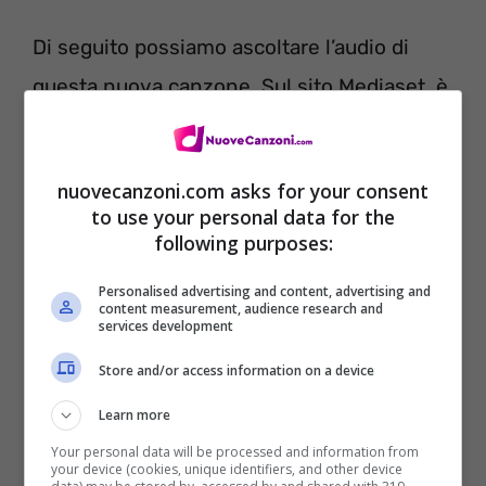
Di seguito possiamo ascoltare l’audio di
questa nuova canzone. Sul sito Mediaset, è
possibile vedere il
video dell’esibizione
.
nuovecanzoni.com asks for your consent
to use your personal data for the
following purposes:
Personalised advertising and content, advertising and
content measurement, audience research and
services development
Store and/or access information on a device
Learn more
Your personal data will be processed and information from
your device (cookies, unique identifiers, and other device
Update
: il brano fa parte della tracklist della