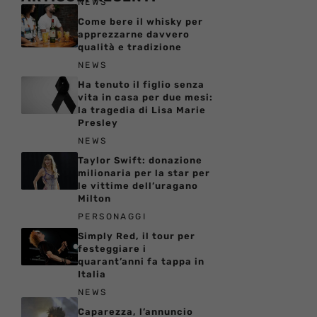
NEWS
Come bere il whisky per
apprezzarne davvero
qualità e tradizione
NEWS
Ha tenuto il figlio senza
vita in casa per due mesi:
la tragedia di Lisa Marie
Presley
NEWS
Taylor Swift: donazione
milionaria per la star per
le vittime dell’uragano
Milton
PERSONAGGI
Simply Red, il tour per
festeggiare i
quarant’anni fa tappa in
Italia
NEWS
Caparezza, l’annuncio