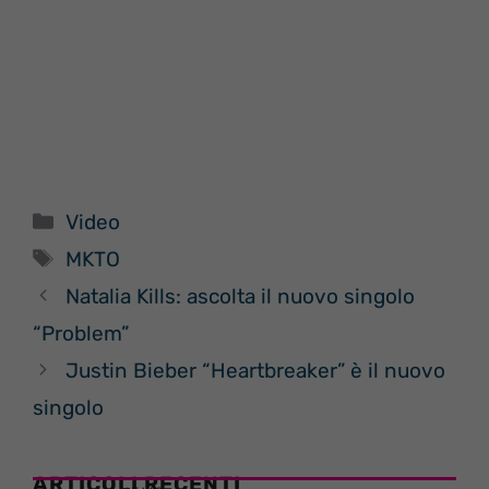
Categorie
Video
Tag
MKTO
Natalia Kills: ascolta il nuovo singolo
“Problem”
Justin Bieber “Heartbreaker” è il nuovo
singolo
ARTICOLI RECENTI