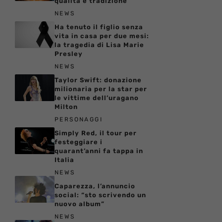
qualità e tradizione
NEWS
Ha tenuto il figlio senza
vita in casa per due mesi:
la tragedia di Lisa Marie
Presley
NEWS
Taylor Swift: donazione
milionaria per la star per
le vittime dell’uragano
Milton
PERSONAGGI
Simply Red, il tour per
festeggiare i
quarant’anni fa tappa in
Italia
NEWS
Caparezza, l’annuncio
social: “sto scrivendo un
nuovo album”
NEWS