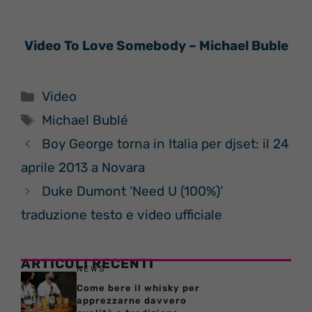
Video To Love Somebody – Michael Buble
Categorie
Video
Tag
Michael Bublé
Boy George torna in Italia per djset: il 24
aprile 2013 a Novara
Duke Dumont ‘Need U (100%)’
traduzione testo e video ufficiale
ARTICOLI RECENTI
NEWS
Come bere il whisky per
apprezzarne davvero