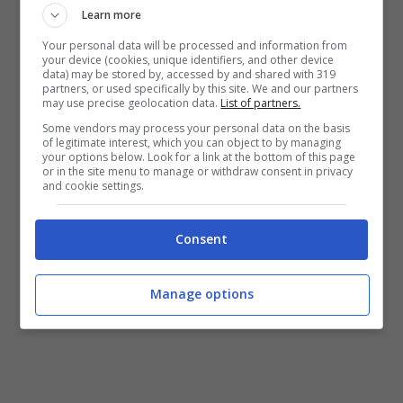
Learn more
Nel filmato vediamo Bublè con la girl band
Your personal data will be processed and information from
your device (cookies, unique identifiers, and other device
vestita in bianco e nero con tanto di palco.
data) may be stored by, accessed by and shared with 319
partners, or used specifically by this site. We and our partners
may use precise geolocation data.
List of partners.
Effettivamente definirlo video ufficiale è
Some vendors may process your personal data on the basis
forse esagerato. Più che altro sembra una
of legitimate interest, which you can object to by managing
your options below. Look for a link at the bottom of this page
sorta di esibizione…
or in the site menu to manage or withdraw consent in privacy
and cookie settings.
Consent
Manage options