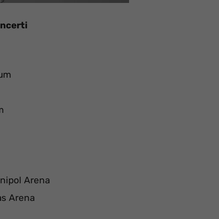
ncerti
rum
m
Unipol Arena
as Arena