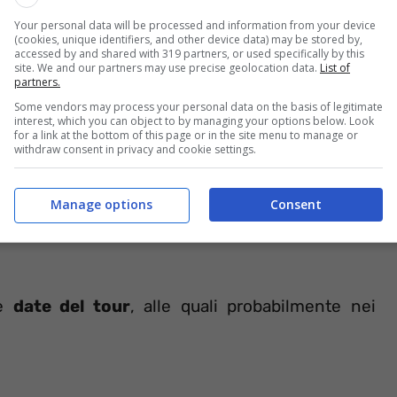
Your personal data will be processed and information from your device
(cookies, unique identifiers, and other device data) may be stored by,
accessed by and shared with 319 partners, or used specifically by this
site. We and our partners may use precise geolocation data.
List of
partners.
Some vendors may process your personal data on the basis of legitimate
interest, which you can object to by managing your options below. Look
for a link at the bottom of this page or in the site menu to manage or
withdraw consent in privacy and cookie settings.
ncerti, è stato dato tramite un’innovativa idea: il
ai supporters di Mengoni di accedere ad alcuni
Manage options
Consent
 del tour e la prevendita anticipata dei
biglietti
,
le
date del tour
, alle quali probabilmente nei