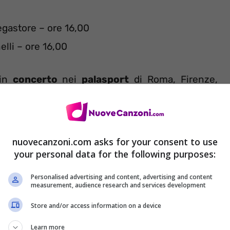
gastore – ore 16,00
lli – ore 16,00
 in
concerto
nei
palasport
di Roma, Firenze,
Mantova e Casalecchio di Reno. Quest’ultima data
ente in programma al Paladozza di Bologna, ma
 parte dei fans, il concerto è stato spostato nel
nuovecanzoni.com asks for your consent to use
your personal data for the following purposes:
Personalised advertising and content, advertising and content
measurement, audience research and services development
Store and/or access information on a device
Learn more