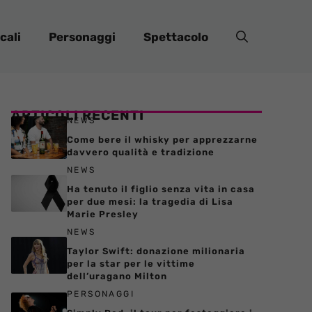
cali
Personaggi
Spettacolo
ARTICOLI RECENTI
NEWS
Come bere il whisky per apprezzarne
davvero qualità e tradizione
NEWS
Ha tenuto il figlio senza vita in casa
per due mesi: la tragedia di Lisa
Marie Presley
NEWS
Taylor Swift: donazione milionaria
per la star per le vittime
dell’uragano Milton
PERSONAGGI