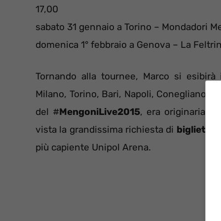
17,00
sabato 31 gennaio a Torino – Mondadori Me
domenica 1° febbraio a Genova – La Feltrine
Tornando alla tournee, Marco si esibirà
Milano, Torino, Bari, Napoli, Conegliano, 
del #
MengoniLive2015
, era originariam
vista la grandissima richiesta di
biglietti
da
più capiente Unipol Arena.