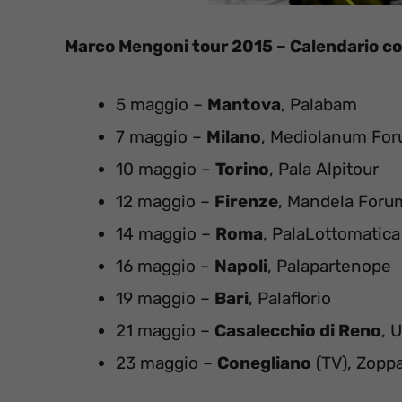
Marco Mengoni tour 2015 – Calendario co
5 maggio –
Mantova
, Palabam
7 maggio –
Milano
, Mediolanum Fo
10 maggio –
Torino
, Pala Alpitour
12 maggio –
Firenze
, Mandela Foru
14 maggio –
Roma
, PalaLottomatica
16 maggio –
Napoli
, Palapartenope
19 maggio –
Bari
, Palaflorio
21 maggio –
Casalecchio di Reno
, 
23 maggio –
Conegliano
(TV), Zopp