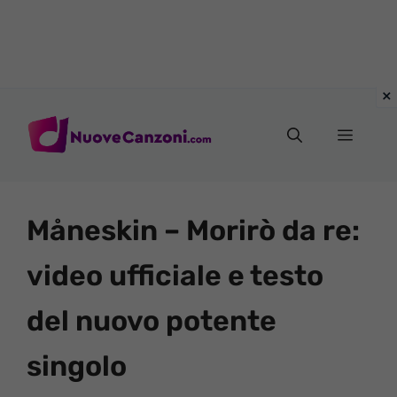
Vai
al
Menu
contenuto
Måneskin – Morirò da re:
video ufficiale e testo
del nuovo potente
singolo