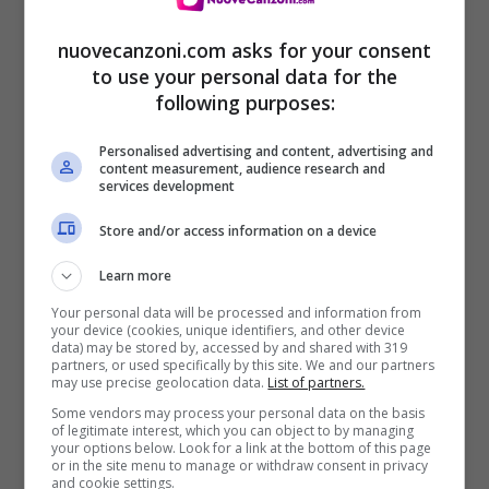
Testo Morirò da re
(
Download
–
Spotify
)
nuovecanzoni.com asks for your consent
to use your personal data for the
Ehy, it’s Måneskin yeah
following purposes:
Personalised advertising and content, advertising and
E allora prendi la mia mano bella senorita
content measurement, audience research and
services development
Disegniamo sopra il mondo con una matita
Store and/or access information on a device
Resteremo appesi al treno solo con le dita
Learn more
Pronta che non sarà facile, è tutta in salita
Your personal data will be processed and information from
E allora prendi tutto quanto
your device (cookies, unique identifiers, and other device
data) may be stored by, accessed by and shared with 319
Baby prepara la valigia
partners, or used specifically by this site. We and our partners
may use precise geolocation data.
List of partners.
Metti le calze a rete e il tacco
Some vendors may process your personal data on the basis
of legitimate interest, which you can object to by managing
Splendiamo in questa notte grigia.
your options below. Look for a link at the bottom of this page
or in the site menu to manage or withdraw consent in privacy
and cookie settings.