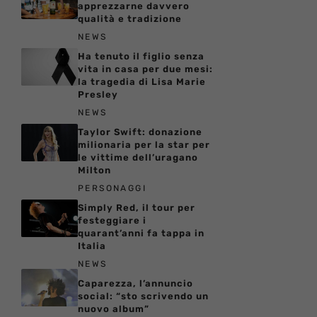
apprezzarne davvero
qualità e tradizione
NEWS
Ha tenuto il figlio senza
vita in casa per due mesi:
la tragedia di Lisa Marie
Presley
NEWS
Taylor Swift: donazione
milionaria per la star per
le vittime dell’uragano
Milton
PERSONAGGI
Simply Red, il tour per
festeggiare i
quarant’anni fa tappa in
Italia
NEWS
Caparezza, l’annuncio
social: “sto scrivendo un
nuovo album”