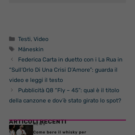
Categorie
Testi
,
Video
Tag
Måneskin
Federica Carta in duetto con i La Rua in
“Sull’Orlo Di Una Crisi D’Amore”: guarda il
video e leggi il testo
Pubblicità Q8 “Fly – 45”: qual è il titolo
della canzone e dov’è stato girato lo spot?
ARTICOLI RECENTI
NEWS
Come bere il whisky per