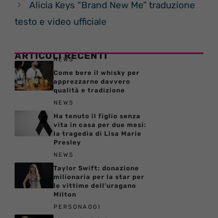
Alicia Keys “Brand New Me” traduzione
testo e video ufficiale
ARTICOLI RECENTI
NEWS
Come bere il whisky per
apprezzarne davvero
qualità e tradizione
NEWS
Ha tenuto il figlio senza
vita in casa per due mesi:
la tragedia di Lisa Marie
Presley
NEWS
Taylor Swift: donazione
milionaria per la star per
le vittime dell’uragano
Milton
PERSONAGGI