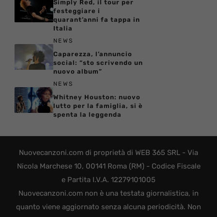
Simply Red, il tour per
festeggiare i
quarant’anni fa tappa in
Italia
NEWS
Caparezza, l’annuncio
social: “sto scrivendo un
nuovo album”
NEWS
Whitney Houston: nuovo
lutto per la famiglia, si è
spenta la leggenda
Nuovecanzoni.com di proprietà di WEB 365 SRL - Via
Nicola Marchese 10, 00141 Roma (RM) - Codice Fiscale
e Partita I.V.A. 12279101005
Nuovecanzoni.com non è una testata giornalistica, in
quanto viene aggiornato senza alcuna periodicità. Non