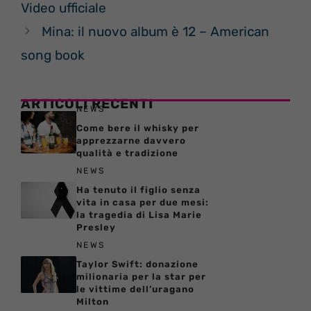
Video ufficiale
Mina: il nuovo album è 12 – American
song book
ARTICOLI RECENTI
NEWS
Come bere il whisky per
apprezzarne davvero
qualità e tradizione
NEWS
Ha tenuto il figlio senza
vita in casa per due mesi:
la tragedia di Lisa Marie
Presley
NEWS
Taylor Swift: donazione
milionaria per la star per
le vittime dell’uragano
Milton