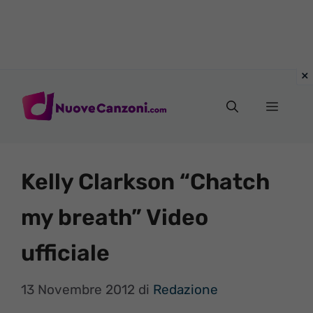
Vai
al
Menu
contenuto
Kelly Clarkson “Chatch
my breath” Video
ufficiale
13 Novembre 2012
di
Redazione