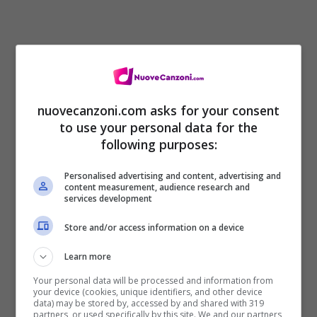
nuovecanzoni.com asks for your consent
to use your personal data for the
Nel filmato diretto da David Fincher,
following purposes:
vediamo in bianco e nero una serie di
Personalised advertising and content, advertising and
sequenze eleganti in stile cinematografico.
content measurement, audience research and
services development
Nella clip, notiamo anche la presenza di
Store and/or access information on a device
Jay-Z. Vediamola.
Learn more
Video ufficiale Suit & Tie – Justin
Your personal data will be processed and information from
your device (cookies, unique identifiers, and other device
data) may be stored by, accessed by and shared with 319
Timberlake ft. Jay-Z
partners, or used specifically by this site. We and our partners