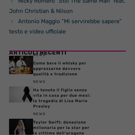
Nicky Romero “Still The Same Man” feat.
John Christian & Nilson
Antonio Maggio “Mi servirebbe sapere”
testo e video ufficiale
ARTICOLI RECENTI
NEWS
Come bere il whisky per
apprezzarne davvero
qualità e tradizione
NEWS
Ha tenuto il figlio senza
vita in casa per due mesi:
la tragedia di Lisa Marie
Presley
NEWS
Taylor Swift: donazione
milionaria per la star per
le vittime dell’uragano