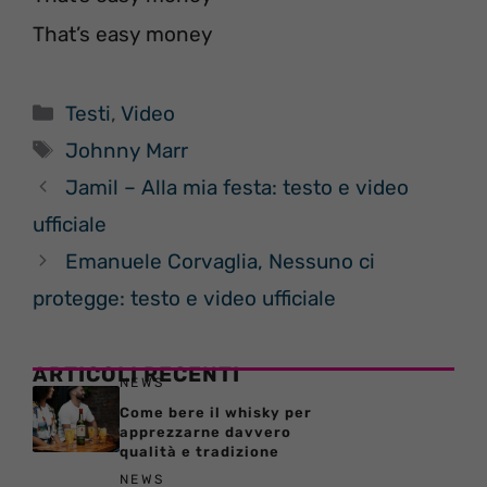
That’s easy money
Categorie
Testi
,
Video
Tag
Johnny Marr
Jamil – Alla mia festa: testo e video
ufficiale
Emanuele Corvaglia, Nessuno ci
protegge: testo e video ufficiale
ARTICOLI RECENTI
NEWS
Come bere il whisky per
apprezzarne davvero
qualità e tradizione
NEWS