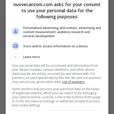
No way no better fit somebody
nuovecanzoni.com asks for your consent
That’s not any sense
to use your personal data for the
following purposes:
No way to sense
No way to any sex
Personalised advertising and content, advertising and
content measurement, audience research and
services development
No way no
That’s no way to serve
Store and/or access information on a device
That ain’t no way to serve
Learn more
Your personal data will be processed and information from
your device (cookies, unique identifiers, and other device
Wanting for it all
data) may be stored by, accessed by and shared with 319
partners, or used specifically by this site. We and our partners
But it’s money money
may use precise geolocation data.
List of partners.
Some vendors may process your personal data on the basis
It’s money money
of legitimate interest, which you can object to by managing
your options below. Look for a link at the bottom of this page
It’s money money
or in the site menu to manage or withdraw consent in privacy
and cookie settings.
Watching human fall