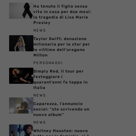
Ha tenuto il figlio senza
vita in casa per due mesi:
la tragedia di Lisa Marie
Presley
NEWS
Taylor Swift: donazione
milionaria per la star per
le vittime dell’uragano
Milton
PERSONAGGI
Simply Red, il tour per
festeggiare i
quarant’anni fa tappa in
Italia
NEWS
Caparezza, l’annuncio
social: “sto scrivendo un
nuovo album”
NEWS
Whitney Houston: nuovo