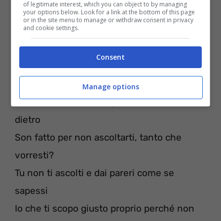
of legitimate interest, which you can object to by managing
your options below. Look for a link at the bottom of this page
Vieni un giorno con me.
or in the site menu to manage or withdraw consent in privacy
and cookie settings.
[Verso 2]
Consent
Quando mi scrivi quelle cose sai che non è
vero
Manage options
Che mi fomenti tanto per, ma lo vorresti
dietro
Son fatto per non ascoltarti, tanto che
vorresti?
Tu non ti ascolti e dai pareri come se
sapessi
Io che ti scopo giusto proprio perché non