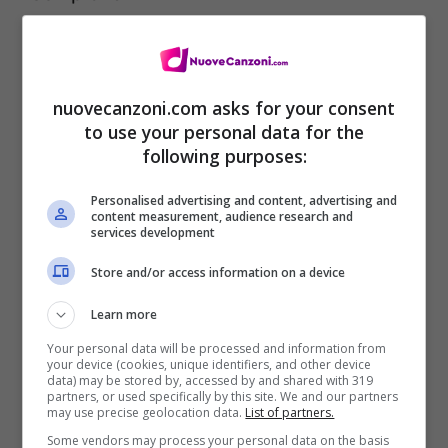
[Interludio]
Izeh, Izeh
nuovecanzoni.com asks for your consent
to use your personal data for the
following purposes:
[Ritornello]
Baby io so volare
Personalised advertising and content, advertising and
content measurement, audience research and
Un giorno vieni con me
services development
Io so come curare
Store and/or access information on a device
Tu vieni un giorno con me
Learn more
Con me, con me, con me
Your personal data will be processed and information from
your device (cookies, unique identifiers, and other device
Con me, con me, con me
data) may be stored by, accessed by and shared with 319
partners, or used specifically by this site. We and our partners
Con me, con me, con me
may use precise geolocation data.
List of partners.
Some vendors may process your personal data on the basis
E con me, e con me