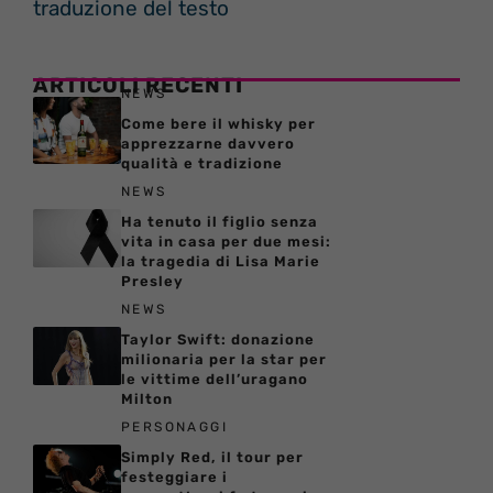
traduzione del testo
ARTICOLI RECENTI
NEWS
Come bere il whisky per
apprezzarne davvero
qualità e tradizione
NEWS
Ha tenuto il figlio senza
vita in casa per due mesi:
la tragedia di Lisa Marie
Presley
NEWS
Taylor Swift: donazione
milionaria per la star per
le vittime dell’uragano
Milton
PERSONAGGI
Simply Red, il tour per
festeggiare i