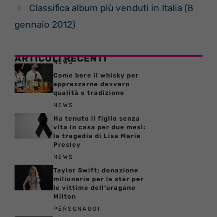
Classifica album più venduti in Italia (8
gennaio 2012)
ARTICOLI RECENTI
NEWS
Come bere il whisky per
apprezzarne davvero
qualità e tradizione
NEWS
Ha tenuto il figlio senza
vita in casa per due mesi:
la tragedia di Lisa Marie
Presley
NEWS
Taylor Swift: donazione
milionaria per la star per
le vittime dell’uragano
Milton
PERSONAGGI