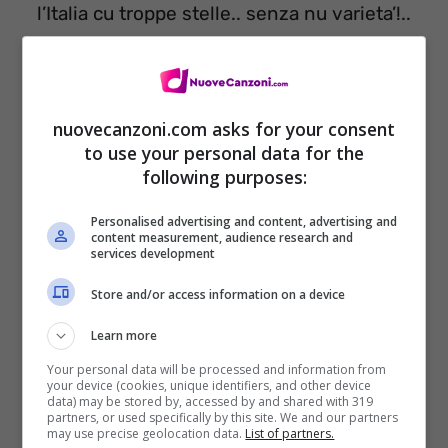
l’Italia cu troppe stelle.. senza nu varieta’!..
l’Italia ‘e l’artista, che vanno a protesta’!
E rrecchie d’e disonesti, nun sentono
verita’!..
nuovecanzoni.com asks for your consent
to use your personal data for the
Ahah! Ah! Ahah! Ah! Ahah! hahaha! Ahah
following purposes:
Ah! Ahah! Ah! hahaha!
Personalised advertising and content, advertising and
l’Italia bella, Italia c’a nun va’…
content measurement, audience research and
services development
l’Italia cu troppi ricchi..ca nun vonno pava’!!
Store and/or access information on a device
l’Italia ‘e prumesse che servono pe’ fa
parla’!!
Learn more
Your personal data will be processed and information from
l’Italia d’e furbi e de fessi…
your device (cookies, unique identifiers, and other device
data) may be stored by, accessed by and shared with 319
‘e chi se fa accattà!!
partners, or used specifically by this site. We and our partners
may use precise geolocation data.
List of partners.
Ahah! Ah! Ahah! Ah! Ahah! hahaha! Ahah