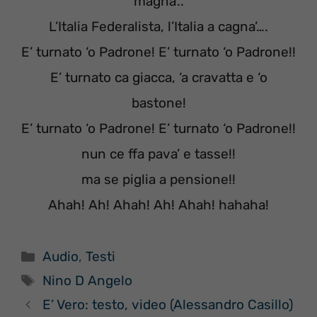
magna’..
L’Italia Federalista, l’Italia a cagna’….
E’ turnato ‘o Padrone! E’ turnato ‘o Padrone!!
E’ turnato ca giacca, ‘a cravatta e ‘o
bastone!
E’ turnato ‘o Padrone! E’ turnato ‘o Padrone!!
nun ce ffa pava’ e tasse!!
ma se piglia a pensione!!
Ahah! Ah! Ahah! Ah! Ahah! hahaha!
Categorie
Audio
,
Testi
Tag
Nino D Angelo
E’ Vero: testo, video (Alessandro Casillo)