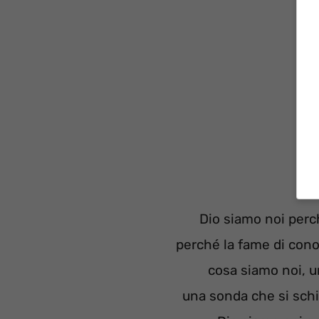
Dio siamo noi perc
perché la fame di con
cosa siamo noi, 
una sonda che si schi