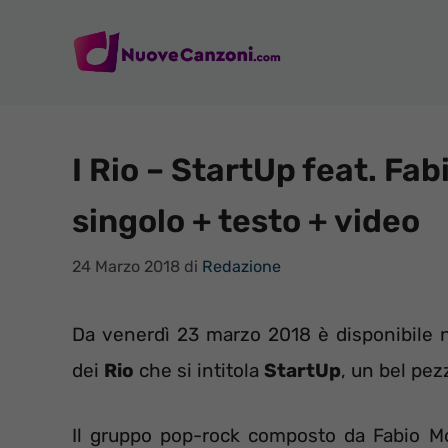
Vai
al
contenuto
I Rio – StartUp feat. Fab
singolo + testo + video
24 Marzo 2018
di
Redazione
Da venerdì 23 marzo 2018 è disponibile ne
dei
Rio
che si intitola
StartUp
, un bel pez
Il gruppo pop-rock composto da Fabio Mor