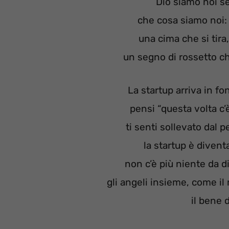
Dio siamo noi se 
che cosa siamo noi: 
una cima che si tir
un segno di rossetto ch
La startup arriva in f
pensi “questa volta c
ti senti sollevato dal 
la startup è diven
non c’è più niente da di
gli angeli insieme, come il
il bene 