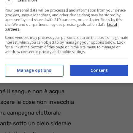
Learn more
Your personal data will be processed and information from your device
(cookies, unique identifiers, and other device data) may be stored by,
accessed by and shared with 319 partners, or used specifically by this
site. We and our partners may use precise geolocation data.
List of
partners.
Some vendors may process your personal data on the basis of legitimate
interest, which you can object to by managing your options below. Look
for a link at the bottom of this page or in the site menu to manage or
withdraw consent in privacy and cookie settings.
Manage options
Consent
hé il sangue non è acqua
oscere le cose non invecchia
una campagna elettorale
anta sotto un cielo siderale