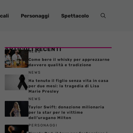
cali
Personaggi
Spettacolo
ARTICOLI RECENTI
NEWS
Come bere il whisky per apprezzarne
davvero qualità e tradizione
NEWS
Ha tenuto il figlio senza vita in casa
per due mesi: la tragedia di Lisa
Marie Presley
NEWS
Taylor Swift: donazione milionaria
per la star per le vittime
dell’uragano Milton
PERSONAGGI