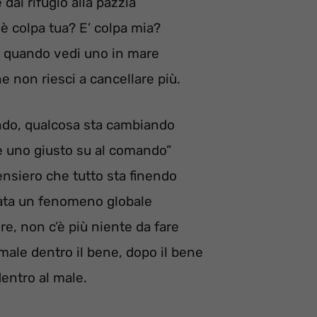
dai rifugio alla pazzia
è colpa tua? E’ colpa mia?
a, quando vedi uno in mare
e non riesci a cancellare più.
ondo, qualcosa sta cambiando
’è uno giusto su al comando”
pensiero che tutto sta finendo
tata un fenomeno globale
re, non c’è più niente da fare
 male dentro il bene, dopo il bene
dentro al male.