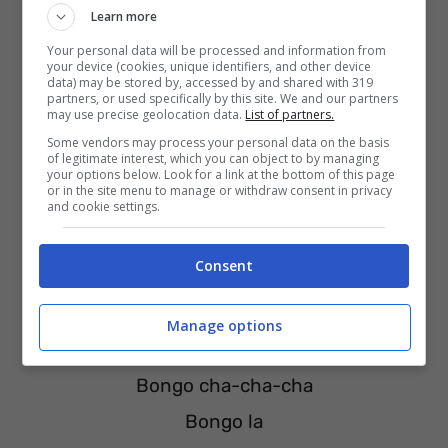
Learn more
Forse è fantasia e nulla più
Your personal data will be processed and information from
your device (cookies, unique identifiers, and other device
data) may be stored by, accessed by and shared with 319
partners, or used specifically by this site. We and our partners
may use precise geolocation data.
List of partners.
Some vendors may process your personal data on the basis
of legitimate interest, which you can object to by managing
your options below. Look for a link at the bottom of this page
or in the site menu to manage or withdraw consent in privacy
and cookie settings.
Consent
Manage options
Bongo la
Bongo cha-cha-cha
Bongo la