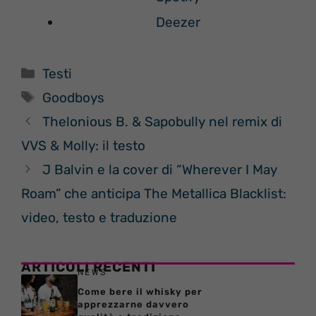
Deezer
Categorie
Testi
Tag
Goodboys
Thelonious B. & Sapobully nel remix di
VVS & Molly: il testo
J Balvin e la cover di “Wherever I May
Roam” che anticipa The Metallica Blacklist:
video, testo e traduzione
ARTICOLI RECENTI
NEWS
Come bere il whisky per
apprezzarne davvero