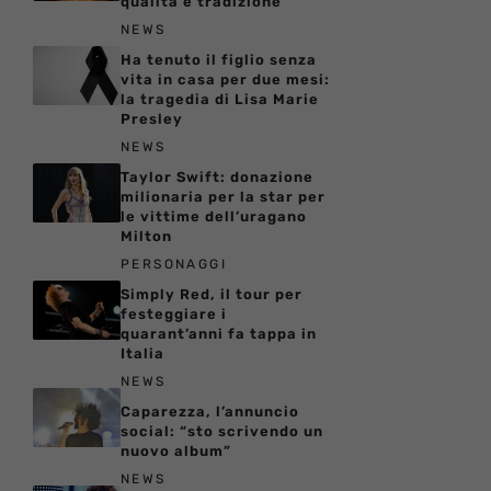
qualità e tradizione
NEWS
Ha tenuto il figlio senza
vita in casa per due mesi:
la tragedia di Lisa Marie
Presley
NEWS
Taylor Swift: donazione
milionaria per la star per
le vittime dell’uragano
Milton
PERSONAGGI
Simply Red, il tour per
festeggiare i
quarant’anni fa tappa in
Italia
NEWS
Caparezza, l’annuncio
social: “sto scrivendo un
nuovo album”
NEWS