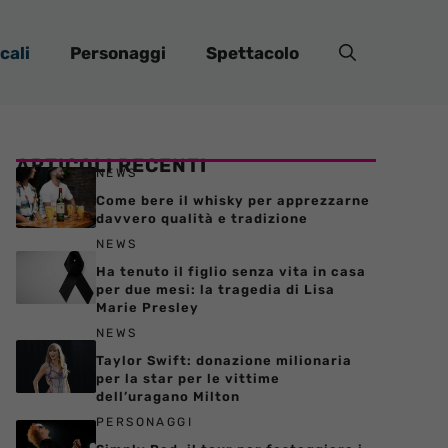
cali
Personaggi
Spettacolo
ARTICOLI RECENTI
NEWS
Come bere il whisky per apprezzarne
davvero qualità e tradizione
NEWS
Ha tenuto il figlio senza vita in casa
per due mesi: la tragedia di Lisa
Marie Presley
NEWS
Taylor Swift: donazione milionaria
per la star per le vittime
dell’uragano Milton
PERSONAGGI