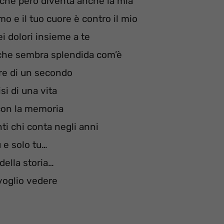
a che però diventa anche la mia
mo e il tuo cuore è contro il mio
ei dolori insieme a te
e che sembra splendida com’è
ore di un secondo
isi di una vita
con la memoria
nti chi conta negli anni
u e solo tu…
 della storia…
voglio vedere