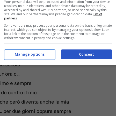
Your personal data will be processed and information from your device
(cookies, unique identifiers, and other device data) may be stored by,
Nostrastoria
accessed by and shared with 319 partners, or used specifically by this
site. We and our partners may use precise geolocation data.
List of
partners.
Some vendors may process your personal data on the basis of legitimate
toria da anni in penitenza
interest, which you can object to by managing your options below. Look
for a link at the bottom of this page or in the site menu to manage or
dipendenza…senza dirlo mai
withdraw consent in privacy and cookie settings.
ia ma sembra un labirinto
Manage options
Consent
 vederci, poi ritorniamo qua
un secolo
un’ora o…
ttimo e sempre
rdo contro il mio
a che però diventa anche la mia
o… per due giorni oppure sempre