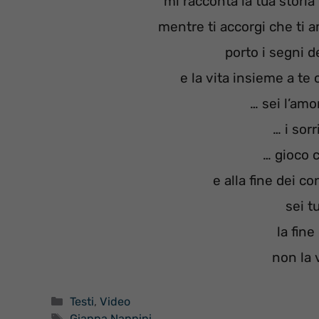
mi racconta la tua stori
mentre ti accorgi che ti a
porto i segni d
e la vita insieme a t
… sei l’am
… i sorr
… gioco 
e alla fine dei co
sei t
la fine
non la 
Categorie
Testi
,
Video
Tag
Gianna Nannini