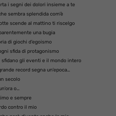
rta i segni dei dolori insieme a te
e che sembra splendida com’è
otte scende al mattino ti riscelgo
parentemente una bugia
oria di giochi d’egoismo
ogni sfida di protagonismo
e sfidano gli eventi e il mondo intero
 grande record segna un’epoca…
un secolo
un’ora o…
ttimo e sempre
rdo contro il mio